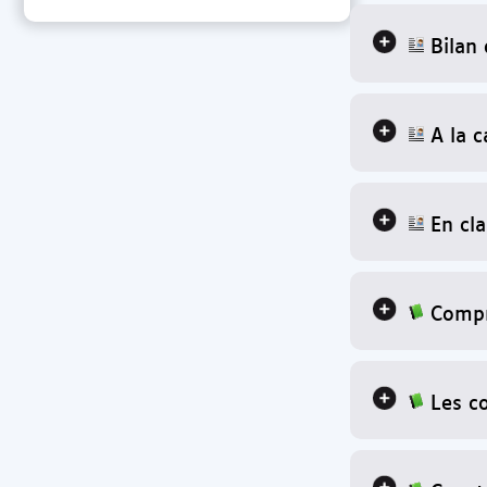
Bilan 
A la 
En cla
Compr
Les c