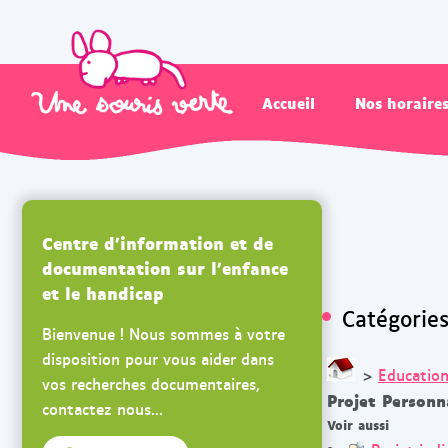
Accueil
Nos horaire
Centre d'information et de
documentation sur l'enfance
et le handicap
Catégorie
Bienvenue ! Nous sommes à votre
disposition pour vous aider dans
>
Educatio
vos recherches documentaires,
Projet Personna
contactez nous...
Voir aussi