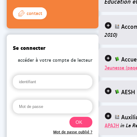
Education et
contact
Accom
2010)
Se connecter
Accue
accéder à votre compte de lecteur
Jeunesse (paqe
AESH 
Auxili
APAJH
in La R
Mot de passe oublié ?