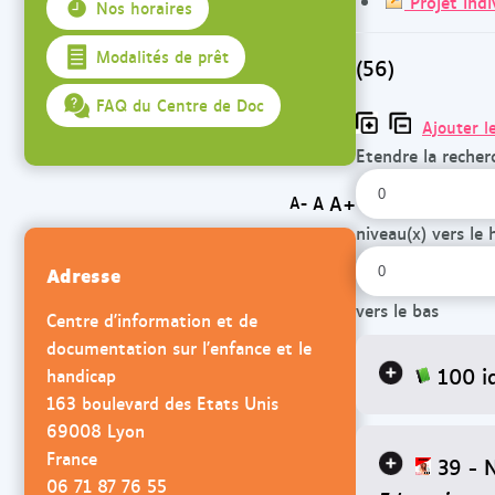
Projet indi
Nos horaires
Modalités de prêt
(56)
FAQ du Centre de Doc
Ajouter l
Etendre la recher
A+
A
A-
niveau(x) vers le 
Adresse
vers le bas
Centre d'information et de
documentation sur l'enfance et le
100 i
handicap
163 boulevard des Etats Unis
69008 Lyon
France
39 - 
06 71 87 76 55