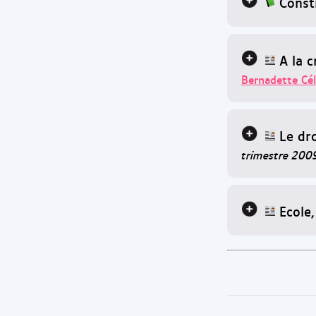
Constr
A la c
Bernadette Cél
Le dr
trimestre 200
Ecole