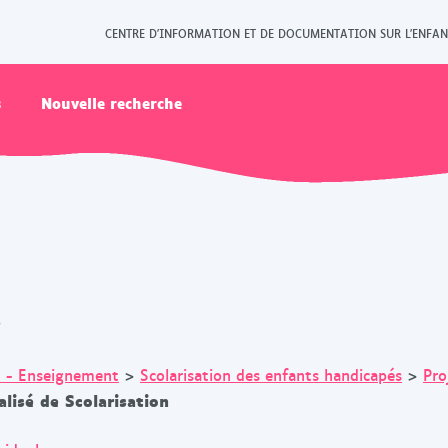
CENTRE D'INFORMATION ET DE DOCUMENTATION SUR L'ENFAN
s
Nouvelle recherche
s
n - Enseignement
>
Scolarisation des enfants handicapés
>
Pro
lisé de Scolarisation