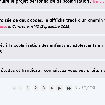
uire le projet personnalisé de scolarisation
/
Benoit
roisée de deux codes, le difficile tracé d'un chemin
este
in Contraste, n°42 (Septembre 2015)
oit à la scolarisation des enfants et adolescents en
9)
, études et handicap : connaissez-vous vos droits ?
1
2
3
4
(1 - 15 / 56)