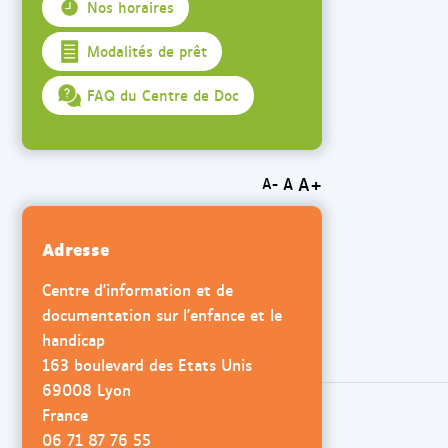
Nos horaires
Modalités de prêt
FAQ du Centre de Doc
A+
A
A-
Adresse
Centre d'information et de
documentation sur l'enfance et le
handicap
163 boulevard des Etats Unis
69008 Lyon
France
06 71 87 76 55