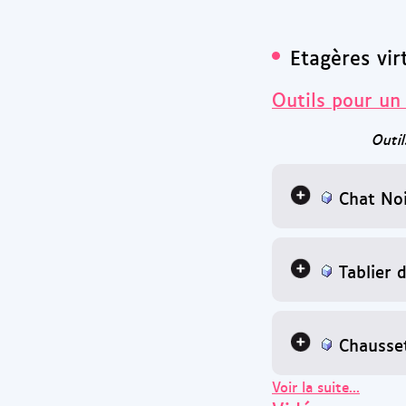
Etagères vir
Outils pour un 
Outil
Chat Noi
Tablier 
Chausset
Voir la suite...