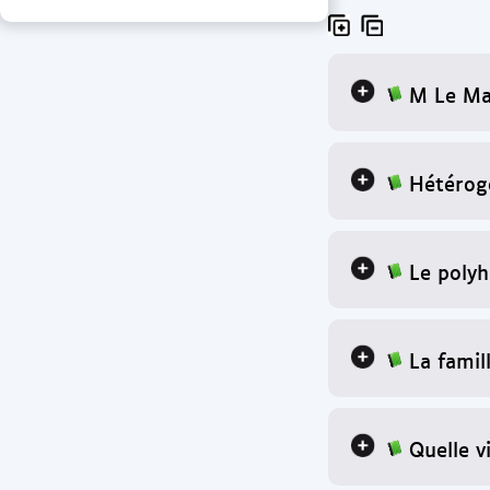
M Le Mag
Hétérog
Le polyh
La famil
Quelle v