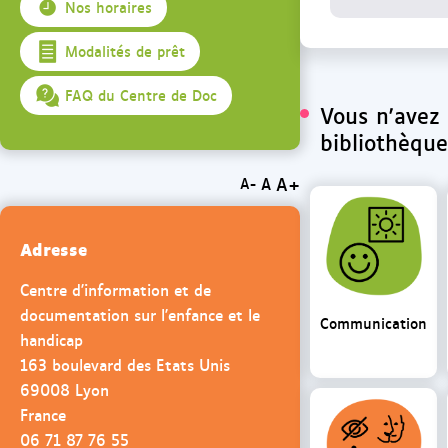
Nos horaires
Modalités de prêt
FAQ du Centre de Doc
Vous n'avez 
bibliothèque.
A+
A
A-
Adresse
Centre d'information et de
documentation sur l'enfance et le
Communication
handicap
163 boulevard des Etats Unis
69008 Lyon
France
06 71 87 76 55