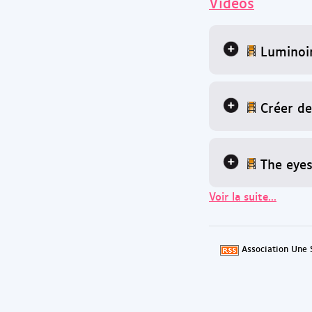
Vidéos
Luminoi
Créer de
The eyes
Voir la suite...
Association Une 