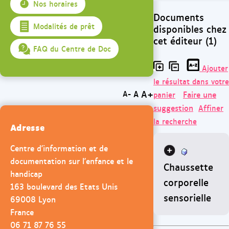
Nos horaires
Documents
Modalités de prêt
disponibles chez
cet éditeur (1)
FAQ du Centre de Doc
Ajouter
le résultat dans votre
A+
A
Faire une
A-
panier
suggestion
Affiner
la recherche
Adresse
Centre d'information et de
documentation sur l'enfance et le
Chaussette
handicap
corporelle
163 boulevard des Etats Unis
sensorielle
69008 Lyon
France
06 71 87 76 55