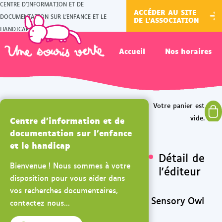
CENTRE D'INFORMATION ET DE
ACCÉDER AU SITE
DOCUMENTATION SUR L'ENFANCE ET LE
DE L'ASSOCIATION
HANDICAP
Accueil
Nos horaires
Centre d'information et de
documentation sur l'enfance
et le handicap
Détail de
Bienvenue ! Nous sommes à votre
l'éditeur
disposition pour vous aider dans
vos recherches documentaires,
Sensory Owl
contactez nous...