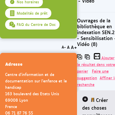
- Vidéo
Nos horaires
Modalités de prêt
Ouvrages de la
FAQ du Centre de Doc
bibliothèque en
indexation SEN.2
- Sensibilisation 
Vidéo (8)
A+
A
A-
Ajouter
Adresse
le résultat dans votre
Faire une
panier
Centre d'information et de
suggestion
Affiner l
documentation sur l'enfance et le
recherche
handicap
163 boulevard des Etats Unis
Créer
69008 Lyon
France
des choses
06 71 87 76 55