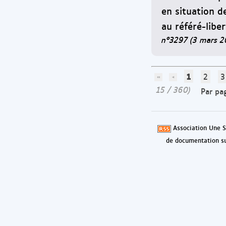
en situation d
au référé-liber
n°3297 (3 mars 2
1
2
3
15 / 360)
Par pa
Association Une S
de documentation su