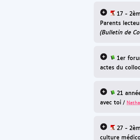
17 - 2è
Parents lecteu
(Bulletin de C
1er foru
actes du collo
21 anné
avec toi
/
Natha
27 - 2è
culture médico