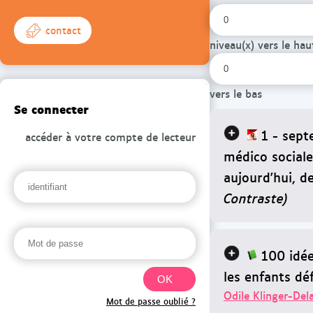
contact
niveau(x) vers le hau
vers le bas
Se connecter
1 - sept
accéder à votre compte de lecteur
médico sociale
aujourd'hui, d
Contraste)
100 idé
les enfants déf
Odile Klinger-Del
Mot de passe oublié ?