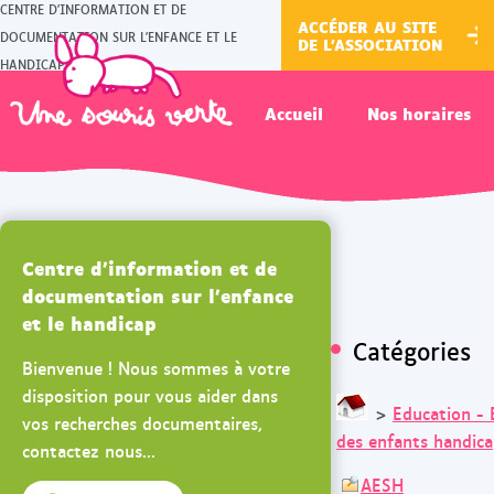
CENTRE D'INFORMATION ET DE
ACCÉDER AU SITE
DOCUMENTATION SUR L'ENFANCE ET LE
DE L'ASSOCIATION
HANDICAP
Accueil
Nos horaires
Centre d'information et de
documentation sur l'enfance
et le handicap
Catégories
Bienvenue ! Nous sommes à votre
disposition pour vous aider dans
>
Education -
vos recherches documentaires,
des enfants handic
contactez nous...
AESH