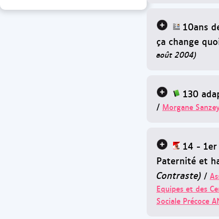
10ans de
ça change quoi
août 2004)
130 adap
/
Morgane Sanzey
14 - 1er
Paternité et h
Contraste)
/
As
Equipes et des Ce
Sociale Précoce