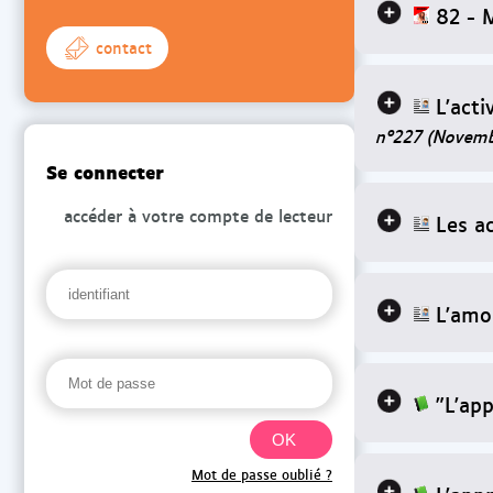
82 - 
contact
L'acti
n°227 (Novemb
Se connecter
accéder à votre compte de lecteur
Les ac
L'amo
"L'ap
Mot de passe oublié ?