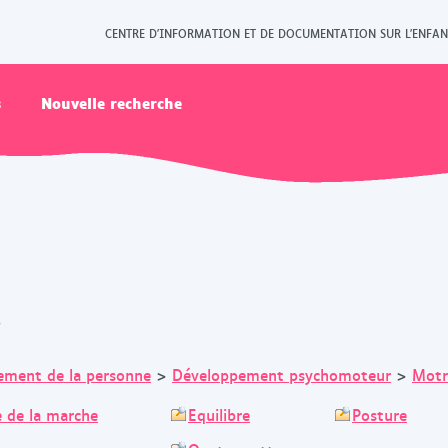
CENTRE D'INFORMATION ET DE DOCUMENTATION SUR L'ENFAN
s
Nouvelle recherche
s
ement de la personne
>
Développement psychomoteur
>
Motr
 de la marche
Equilibre
Posture