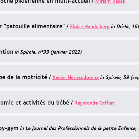
roche piklérienne en multi-accueil
/
Miriam Rasse
r "patouille alimentaire"
/
Eloïse Handelberg
in Déclic, 1
ntion
in Spirale, n°99 (janvier 2022)
be de la motricité
/
Xavier Hernandorena
in Spirale, 59 (s
omie et activités du bébé
/
Raymonde Caffari
by-gym
in Le journal des Professionnels de la petite Enfance