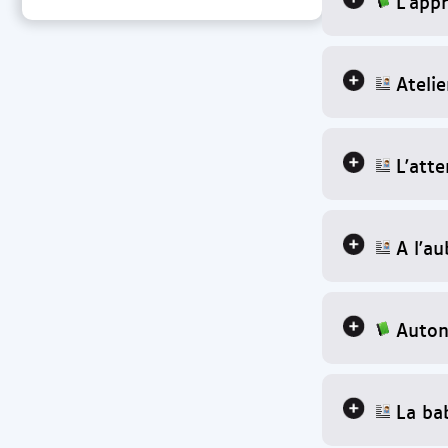
L'app
Atelie
L'atte
A l'au
Auton
La ba