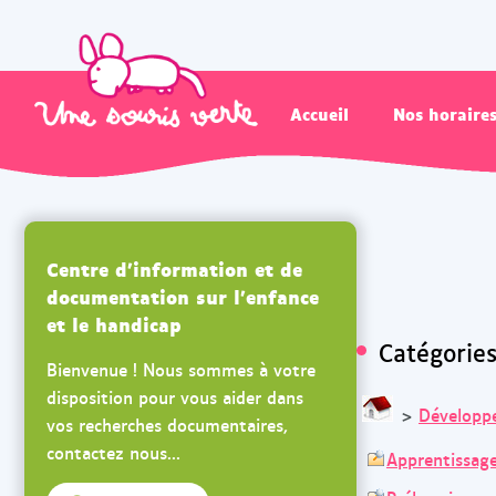
Accueil
Nos horaire
Centre d'information et de
documentation sur l'enfance
et le handicap
Catégorie
Bienvenue ! Nous sommes à votre
disposition pour vous aider dans
>
Développ
vos recherches documentaires,
contactez nous...
Apprentissage