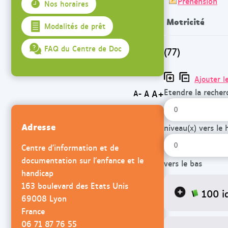
Préhension
Nos horaires
Motricité
Modalités de prêt
FAQ du Centre de Doc
(77)
Ajouter l
Etendre la recher
A+
A
A-
Adresse
niveau(x) vers le 
Centre d'information et de
documentation sur l'enfance et le
vers le bas
handicap
163 boulevard des Etats Unis
100 i
69008 Lyon
France
06 71 87 76 55