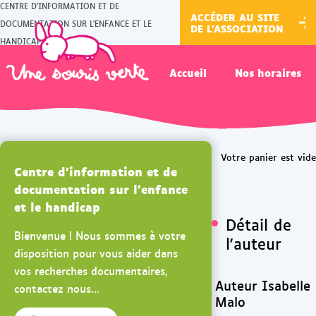
CENTRE D'INFORMATION ET DE
ACCÉDER AU SITE
DOCUMENTATION SUR L'ENFANCE ET LE
DE L'ASSOCIATION
HANDICAP
Accueil
Nos horaires
Centre d'information et de
documentation sur l'enfance
et le handicap
Détail de
Bienvenue ! Nous sommes à votre
l'auteur
disposition pour vous aider dans
vos recherches documentaires,
Auteur Isabelle
contactez nous...
Malo