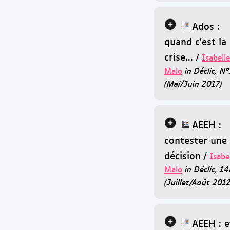
Ados :
quand c'est la
crise...
/
Isabelle
Malo
in Déclic, N
(Mai/Juin 2017)
AEEH :
contester une
décision
/
Isabe
Malo
in Déclic, 1
(Juillet/Août 2012
AEEH : e