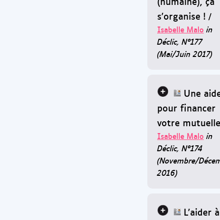
(humaine), ça
s'organise !
/
Isabelle Malo
in
Déclic, N°177
(Mai/Juin 2017)
Une aid
pour financer
votre mutuell
Isabelle Malo
in
Déclic, N°174
(Novembre/Déce
2016)
L'aider à