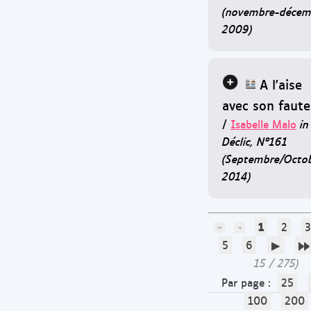
(novembre-décem
2009)
A l'aise
avec son faute
/
Isabelle Malo
in
Déclic, N°161
(Septembre/Octo
2014)
1
2
3
5
6
15 / 275)
Par page :
25
100
200