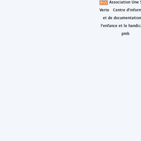
Association Une 
Verte
Centre d'infor
et de documentation
l'enfance et le handi
pmb