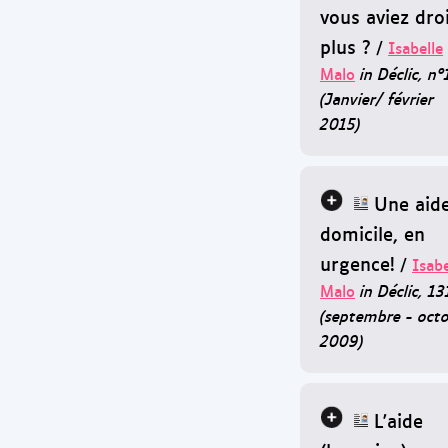
vous aviez dro
plus ?
/
Isabelle
Malo
in Déclic, n
(Janvier/ février
2015)
Une aid
domicile, en
urgence!
/
Isabe
Malo
in Déclic, 13
(septembre - oct
2009)
L'aide