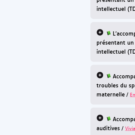
intellectuel (T
L’accom
présentant un
intellectuel (T
Accompa
troubles du sp
maternelle
/
Em
Accompa
auditives
/
Vivi