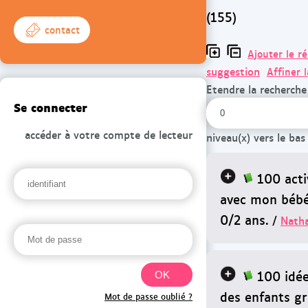
(155)
contact
Ajouter le r
suggestion
Affiner 
Etendre la recherche
Se connecter
accéder à votre compte de lecteur
niveau(x) vers le bas
100 act
avec mon bébé.
0/2 ans.
/
Natha
100 idé
des enfants gr
Mot de passe oublié ?