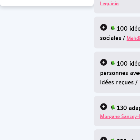
Lequinio
100 idée
sociales
/
Mehdi
100 idée
personnes avec
idées reçues
/
130 adap
Morgane Sanzey-N