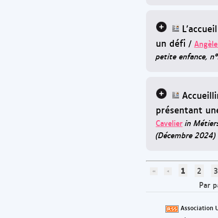
L'accuei
un défi
/
Angèle
petite enfance, n
Accueill
présentant une
Cavelier
in Métier
(Décembre 2024)
1
2
3
Par p
Association 