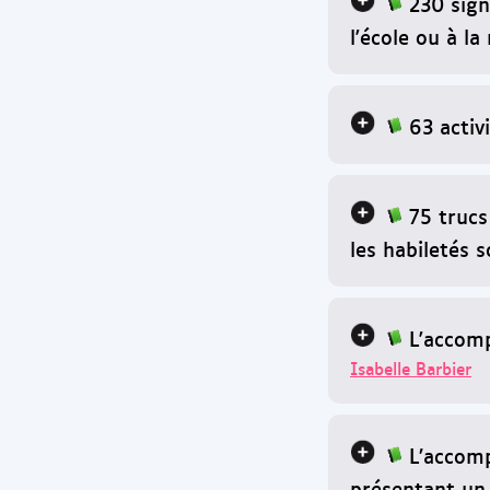
230 sign
l'école ou à l
63 activi
75 trucs
les habiletés s
L'accom
Isabelle Barbier
L’accom
présentant un