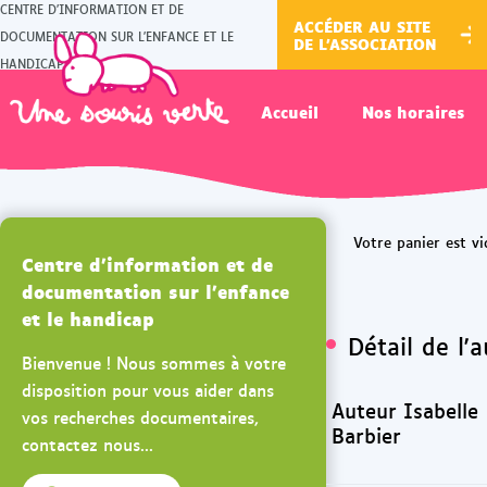
CENTRE D'INFORMATION ET DE
ACCÉDER AU SITE
DOCUMENTATION SUR L'ENFANCE ET LE
DE L'ASSOCIATION
HANDICAP
Accueil
Nos horaires
Centre d'information et de
documentation sur l'enfance
et le handicap
Détail de l'
Bienvenue ! Nous sommes à votre
disposition pour vous aider dans
Auteur Isabelle
vos recherches documentaires,
Barbier
contactez nous...