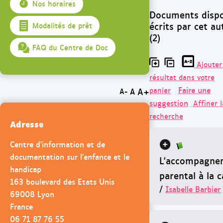
Nos horaires
Documents dispo
écrits par cet au
Modalités de prêt
(2)
FAQ du Centre de Doc
Ajouter
résultat dans votre
Faire une
panier
A+
A
A-
suggestion
Affiner l
recherche
Adresse
Centre d'information et de
documentation sur l'enfance et le
L'accompagne
handicap
parental à la c
163 boulevard des Etats Unis
/
Isabelle Barbier
69008 Lyon
France
06 71 87 76 55