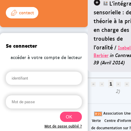
L'intégr
sensorielle : de
contact
théorie à la pr
en charge des
troubles de
Se connecter
l'oralité
/
Isabel
Barbier
in Contras
accéder à votre compte de lecteur
39 (Avril 2014)
1
2)
Association Une
Verte
Centre d'inform
Mot de passe oublié ?
de documentation sur l