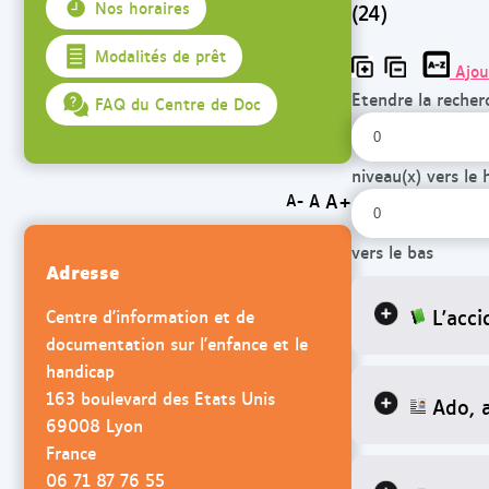
(24)
Nos horaires
Modalités de prêt
Ajou
Etendre la recher
FAQ du Centre de Doc
niveau(x) vers le 
A+
A
A-
vers le bas
Adresse
L'acc
Centre d'information et de
documentation sur l'enfance et le
handicap
163 boulevard des Etats Unis
Ado, a
69008 Lyon
France
06 71 87 76 55