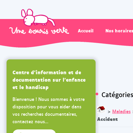
Accueil
Nos horaire
Centre d'information et de
documentation sur l'enfance
et le handicap
Catégorie
Bienvenue ! Nous sommes à votre
disposition pour vous aider dans
>
Maladies
vos recherches documentaires,
Accident
contactez nous...