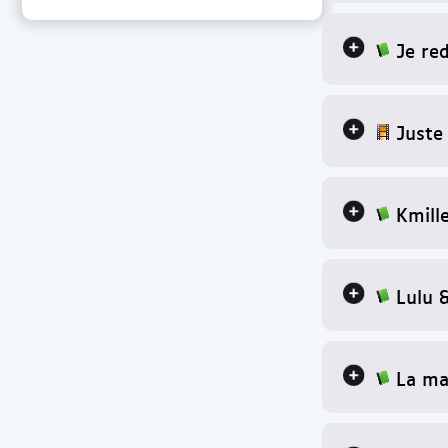
Je red
Juste
Kmille
Lulu 
La ma