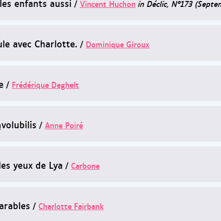
les enfants aussi
/
Vincent Huchon
in Déclic, N°173 (Sept
ule avec Charlotte.
/
Dominique Giroux
e
/
Frédérique Deghelt
volubilis
/
Anne Poiré
les yeux de Lya
/
Carbone
arables
/
Charlotte Fairbank