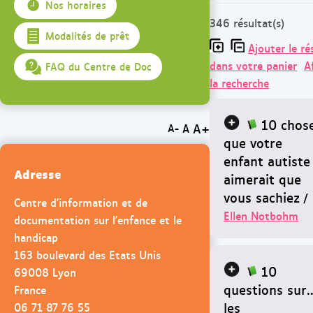
Nos horaires
346 résultat(s)
Modalités de prêt
Ajouter le ré
dans votre panier
A
FAQ du Centre de Doc
la recherche
10 chos
A+
A
A-
que votre
enfant autiste
Adresse
aimerait que
vous sachiez
/
Centre d'information et de
Ellen Notbohm
documentation sur l'enfance et le
handicap
163 boulevard des Etats Unis
10
69008 Lyon
questions sur..
France
les
06 71 87 76 55