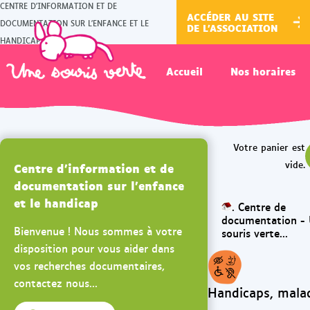
CENTRE D'INFORMATION ET DE
ACCÉDER AU SITE
DOCUMENTATION SUR L'ENFANCE ET LE
DE L'ASSOCIATION
HANDICAP
Accueil
Nos horaires
Centre d'information et de
documentation sur l'enfance
et le handicap
.
Centre de
documentation -
Bienvenue ! Nous sommes à votre
souris verte...
disposition pour vous aider dans
vos recherches documentaires,
contactez nous...
Handicaps, mala