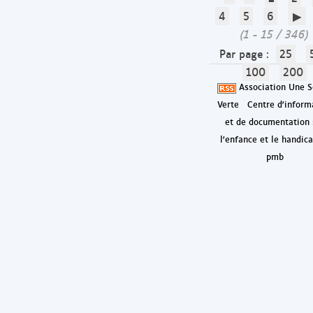
4
5
6
(1 - 15 / 346)
Par page :
25
100
200
Association Une S
Verte
Centre d'inform
et de documentation 
l'enfance et le handic
pmb