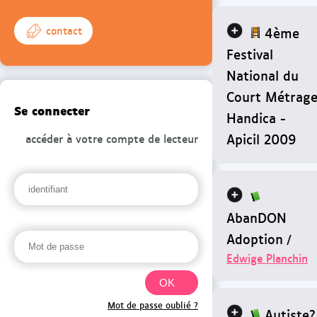
4ème
contact
Festival
National du
Court Métrag
Se connecter
Handica -
Apicil 2009
accéder à votre compte de lecteur
AbanDON
Adoption
/
Edwige Planchin
Mot de passe oublié ?
Autiste?