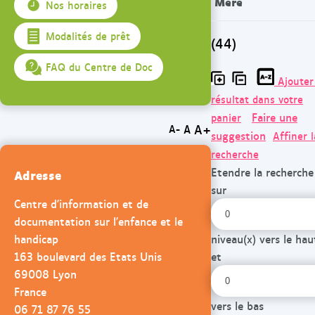
Mère
Nos horaires
Modalités de prêt
(44)
FAQ du Centre de Doc
Ajouter
résultat dans votre
Faire une
panier
A+
A
A-
suggestion
Affiner l
recherche
Etendre la recherche
Adresse
sur
Centre d'information et de
documentation sur l'enfance et le
handicap
niveau(x) vers le hau
163 boulevard des Etats Unis
et
69008 Lyon
France
vers le bas
06 71 87 76 55