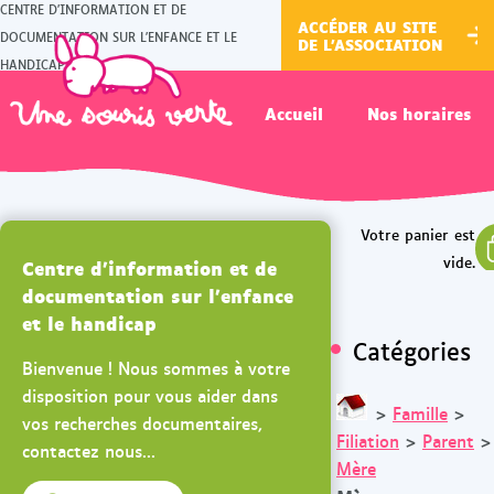
CENTRE D'INFORMATION ET DE
ACCÉDER AU SITE
DOCUMENTATION SUR L'ENFANCE ET LE
DE L'ASSOCIATION
HANDICAP
Accueil
Nos horaires
Centre d'information et de
documentation sur l'enfance
et le handicap
Catégories
Bienvenue ! Nous sommes à votre
disposition pour vous aider dans
>
Famille
>
vos recherches documentaires,
Filiation
>
Parent
>
contactez nous...
Mère