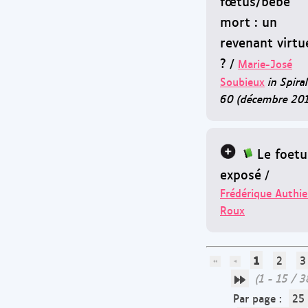
fœtus/bébé
mort : un
revenant virtu
?
/
Marie-José
Soubieux
in Spiral
60 (décembre 201
Le foetu
exposé
/
Frédérique Authie
Roux
1
2
3
(1 - 15 / 3
Par page :
25