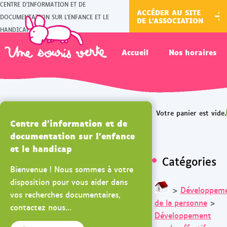
CENTRE D'INFORMATION ET DE
ACCÉDER AU SITE
DOCUMENTATION SUR L'ENFANCE ET LE
DE L'ASSOCIATION
HANDICAP
Accueil
Nos horaires
Centre d'information et de
documentation sur l'enfance
et le handicap
Catégories
Bienvenue ! Nous sommes à votre
disposition pour vous aider dans
>
Développem
vos recherches documentaires,
de la personne
>
contactez nous...
Développement