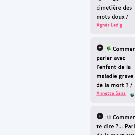
cimetière des
mots doux
/
Agnès Ledig
Commen
parler avec
l'enfant de la
maladie grave 
de la mort ?
/
Annette Sanz
Commen
te dire ?... Par
de la mort ave