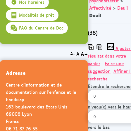
psychoaffectif
>
Nos horaires
Affectivité
>
Deuil
Deuil
Modalités de prêt
FAQ du Centre de Doc
(38)
Ajouter
A+
A
A-
résultat dans votre
Faire une
panier
suggestion
Affiner l
Adresse
recherche
Centre d'information et de
Etendre la recherche
documentation sur l'enfance et le
handicap
163 boulevard des Etats Unis
niveau(x) vers le hau
69008 Lyon
France
vers le bas
06 71 87 76 55