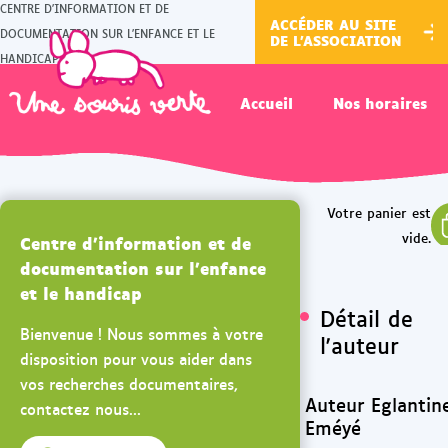
CENTRE D'INFORMATION ET DE
ACCÉDER AU SITE
DOCUMENTATION SUR L'ENFANCE ET LE
DE L'ASSOCIATION
HANDICAP
Accueil
Nos horaires
Centre d'information et de
documentation sur l'enfance
et le handicap
Détail de
Bienvenue ! Nous sommes à votre
l'auteur
disposition pour vous aider dans
vos recherches documentaires,
Auteur Eglantin
contactez nous...
Eméyé