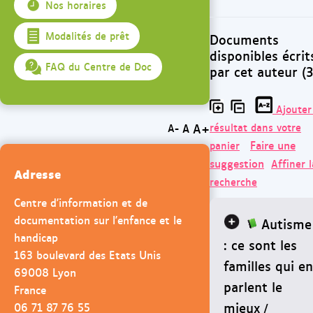
Nos horaires
Modalités de prêt
Documents
disponibles écrit
FAQ du Centre de Doc
par cet auteur (3
Ajouter
A+
résultat dans votre
A
A-
Faire une
panier
suggestion
Affiner l
Adresse
recherche
Centre d'information et de
documentation sur l'enfance et le
Autisme
handicap
: ce sont les
163 boulevard des Etats Unis
familles qui en
69008 Lyon
parlent le
France
mieux
06 71 87 76 55
/