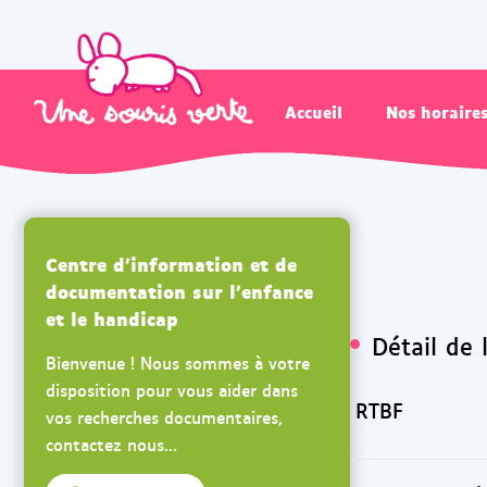
Accueil
Nos horaire
Centre d'information et de
documentation sur l'enfance
et le handicap
Détail de 
Bienvenue ! Nous sommes à votre
disposition pour vous aider dans
RTBF
vos recherches documentaires,
contactez nous...