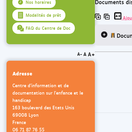
Documents disp
Nos horaires
Modalités de prêt
Ajou
FAQ du Centre de Doc
Docum
A+
A
A-
Adresse
Centre d'information et de
documentation sur l'enfance et le
handicap
163 boulevard des Etats Unis
69008 Lyon
France
06 71 87 76 55