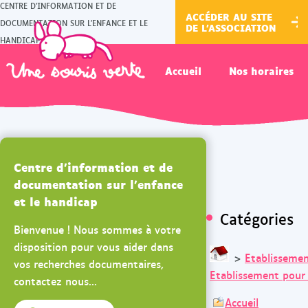
CENTRE D'INFORMATION ET DE
ACCÉDER AU SITE
DOCUMENTATION SUR L'ENFANCE ET LE
DE L'ASSOCIATION
HANDICAP
Accueil
Nos horaires
Centre d'information et de
documentation sur l'enfance
et le handicap
Catégories
Bienvenue ! Nous sommes à votre
disposition pour vous aider dans
>
Etablissemen
vos recherches documentaires,
Etablissement pour
contactez nous...
Accueil