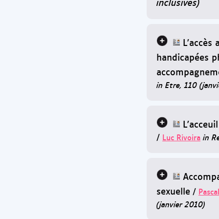
inclusives)
L'accès 
handicapées p
accompagneme
in Etre, 110 (janvi
L'acceui
/
Luc Rivoira
in R
Accompa
sexuelle
/
Pasca
(janvier 2010)