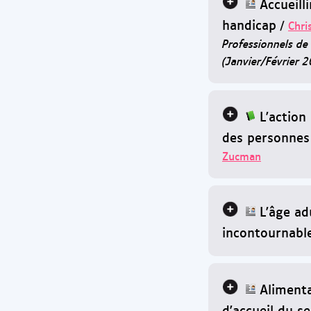
Accueill
handicap
/
Chri
Professionnels de
(Janvier/Février 
L'action
des personnes
Zucman
L'âge ad
incontournabl
Alimenta
d'accueil du s