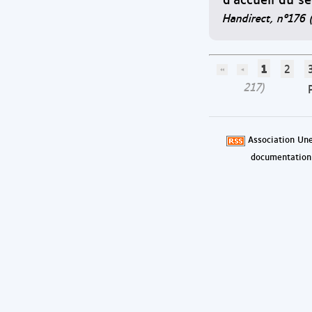
Handirect, n°176 
1
2
217)
Association Une
documentation 