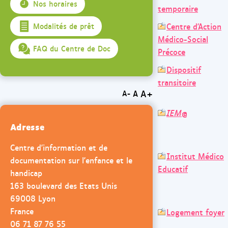
Nos horaires
temporaire
Centre d'Action
Modalités de prêt
Médico-Social
FAQ du Centre de Doc
Précoce
Dispositif
transitoire
A+
A
A-
IEM
@
Adresse
Centre d'information et de
Institut Médico
documentation sur l'enfance et le
Educatif
handicap
163 boulevard des Etats Unis
69008 Lyon
France
Logement foyer
06 71 87 76 55