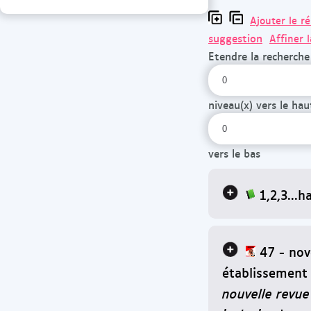
Ajouter le r
suggestion
Affiner 
Etendre la recherche
niveau(x) vers le hau
vers le bas
1,2,3...h
47 - nov
établissement 
nouvelle revue