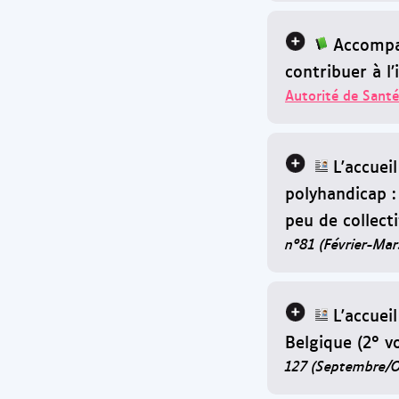
Accompag
contribuer à l’
Autorité de Santé
L'accuei
polyhandicap :
peu de collecti
n°81 (Février-Ma
L'accuei
Belgique (2° vo
127 (Septembre/O