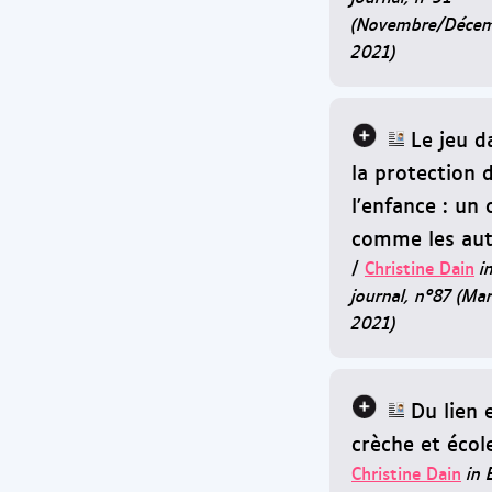
(Novembre/Déce
2021)
Le jeu d
la protection 
l'enfance : un 
comme les aut
/
Christine Dain
i
journal, n°87 (Mar
2021)
Du lien 
crèche et écol
Christine Dain
in 