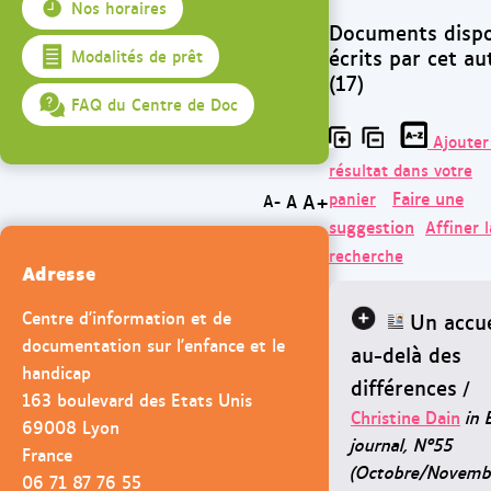
Nos horaires
Documents dispo
écrits par cet au
Modalités de prêt
(17)
FAQ du Centre de Doc
Ajouter
résultat dans votre
Faire une
panier
A+
A
A-
suggestion
Affiner l
recherche
Adresse
Centre d'information et de
Un accue
documentation sur l'enfance et le
au-delà des
handicap
différences
/
163 boulevard des Etats Unis
Christine Dain
in 
69008 Lyon
journal, N°55
France
(Octobre/Novemb
06 71 87 76 55