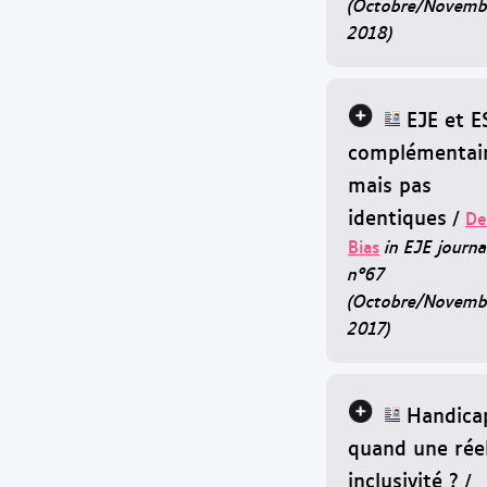
(Octobre/Novemb
2018)
EJE et ES
complémentair
mais pas
identiques
/
De
Bias
in EJE journa
n°67
(Octobre/Novemb
2017)
Handicap
quand une réel
inclusivité ?
/