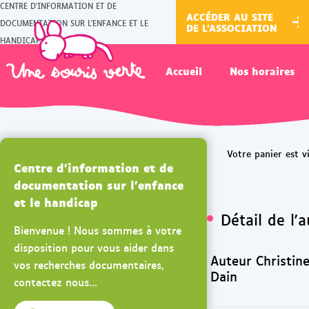
CENTRE D'INFORMATION ET DE
ACCÉDER AU SITE
DOCUMENTATION SUR L'ENFANCE ET LE
DE L'ASSOCIATION
HANDICAP
Accueil
Nos horaires
Centre d'information et de
documentation sur l'enfance
et le handicap
Détail de l'
Bienvenue ! Nous sommes à votre
disposition pour vous aider dans
Auteur Christin
vos recherches documentaires,
Dain
contactez nous...