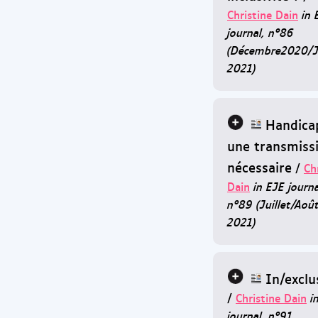
Christine Dain
in 
journal, n°86
(Décembre2020/J
2021)
Handicap
une transmiss
nécessaire
/
Ch
Dain
in EJE journa
n°89 (Juillet/Aoû
2021)
In/exclu
/
Christine Dain
i
journal, n°91