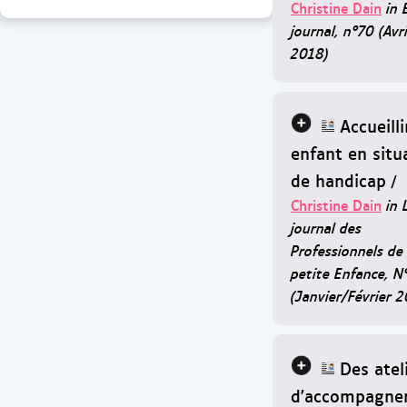
Christine Dain
in 
journal, n°70 (Avr
2018)
Accueill
enfant en situ
de handicap
/
Christine Dain
in 
journal des
Professionnels de 
petite Enfance, 
(Janvier/Février 
Des atel
d'accompagne