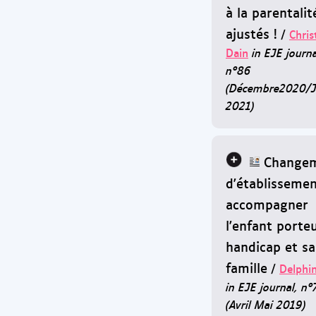
à la parentalit
ajustés !
/
Chris
Dain
in EJE journa
n°86
(Décembre2020/J
2021)
Change
d'établissemen
accompagner
l'enfant porte
handicap et sa
famille
/
Delphin
in EJE journal, n°
(Avril Mai 2019)