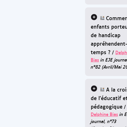
Comment
enfants porte
de handicap
appréhendent-i
temps ?
/
Delph
Bias
in EJE journa
n°82 (Avril/Mai 2
A la cro
de l'éducatif e
pédagogique
/
Delphine Bias
in 
journal, n°73