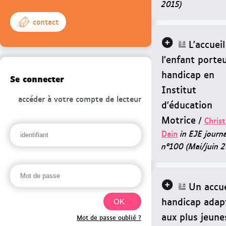
2015)
contact
L'accuei
l'enfant porte
handicap en
Se connecter
Institut
accéder à votre compte de lecteur
d'éducation
Motrice
/
Christ
Dain
in EJE journa
n°100 (Mai/juin 
Un accue
handicap adap
aux plus jeune
Mot de passe oublié ?