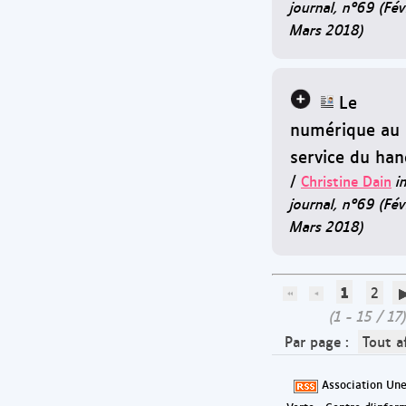
journal, n°69 (Fév
Mars 2018)
Le
numérique au
service du han
/
Christine Dain
i
journal, n°69 (Fév
Mars 2018)
1
2
(1 - 15 / 17
Par page :
Tout a
Association Une