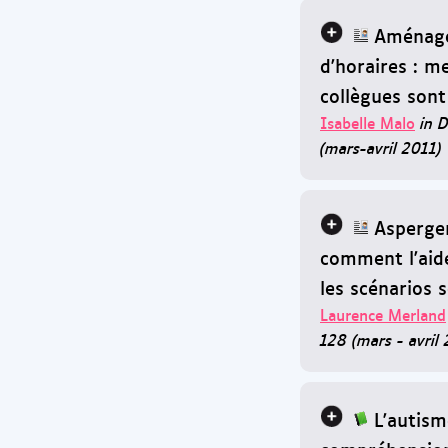
Aménag
d'horaires : m
collègues sont 
Isabelle Malo
in D
(mars-avril 2011)
Asperge
comment l'aid
les scénarios 
Laurence Merland
128 (mars - avril
L'autism