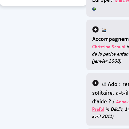
Accompagnem
Christine Schuhl
i
de la petite enfan
(janvier 2008)
Ado : re
solitaire, a-t-i
d'aide ?
/
Anne-C
Prefol
in Déclic, 
avril 2011)