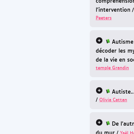
compréhensio
l'intervention
Peeters
Autisme 
décoder les m
de la vie en so
temple Grandin
Autiste..
/
Olivia Cattan
De l'aut
du mur
/
Yaël H