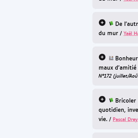
De l'aut
du mur
/
Yaël H
Bonheur
maux d'amitié
N°172 (juillet/Ao
Bricoler
quotidien, inv
vie.
/
Pascal Drey