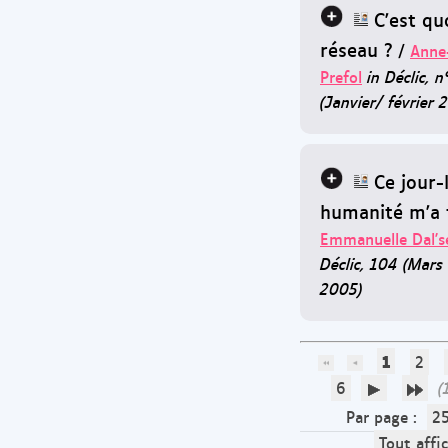
C'est qu
réseau ?
/
Anne-
Prefol
in Déclic, 
(Janvier/ février 
Ce jour-
humanité m'a 
Emmanuelle Dal's
Déclic, 104 (Mars 
2005)
1
2
6
(1
Par page :
2
Tout affi