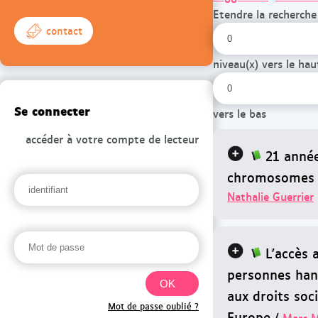
Etendre la recherche
contact
niveau(x) vers le hau
Se connecter
vers le bas
accéder à votre compte de lecteur
21 année
chromosomes 
Nathalie Guerrier
L'accès 
personnes han
aux droits soc
Mot de passe oublié ?
Europe
/
Marc M