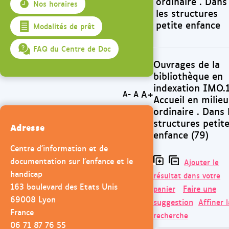
ordinaire . Dans
Nos horaires
les structures
petite enfance
Modalités de prêt
FAQ du Centre de Doc
Ouvrages de la
bibliothèque en
indexation IMO.1
A+
A
A-
Accueil en milieu
ordinaire . Dans 
structures petit
Adresse
enfance (79)
Centre d'information et de
documentation sur l'enfance et le
Ajouter le
handicap
résultat dans votre
163 boulevard des Etats Unis
Faire une
panier
69008 Lyon
suggestion
Affiner l
France
recherche
06 71 87 76 55