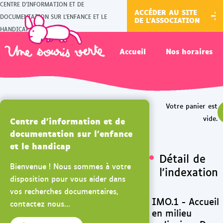
CENTRE D'INFORMATION ET DE
ACCÉDER AU SITE
DOCUMENTATION SUR L'ENFANCE ET LE
DE L'ASSOCIATION
HANDICAP
Accueil
Nos horaires
Centre d'information et de
documentation sur l'enfance
et le handicap
Détail de
Bienvenue ! Nous sommes à votre
l'indexation
disposition pour vous aider dans
vos recherches documentaires,
IMO.1 - Accueil
contactez nous...
en milieu