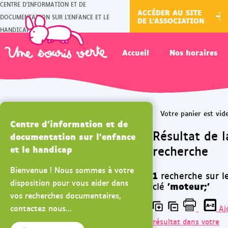
CENTRE D'INFORMATION ET DE
ACCÉDER AU SITE
DOCUMENTATION SUR L'ENFANCE ET LE
DE L'ASSOCIATION
HANDICAP
Accueil
Nos horaires
Centre d'information et de
Résultat de l
documentation sur l'enfance
recherche
et le handicap
Bienvenue ! Nous sommes à votre
1
recherche sur l
disposition pour vous aider dans
'moteur;'
clé
vos recherches documentaires,
contactez nous...
Aj
résultat dans votre