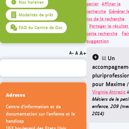
Nos horaires
panier
Affiner la
Générer l
recherche
Modalités de prêt
rss de la recherche
Partager le résultat
FAQ du Centre de Doc
Fai
cette recherche
suggestion
A+
A
A-
Un
accompagnem
pluriprofessio
pour Maxime
/
Virginie Attrazic
i
Adresse
Métiers de la peti
enfance, 209 (ma
Centre d'information et de
2014)
documentation sur l'enfance et le
handicap
163 boulevard des Etats Unis