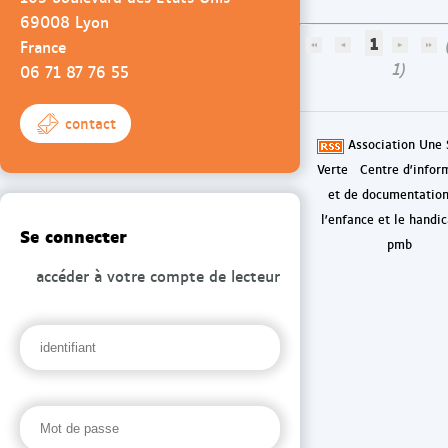
69008 Lyon
1
(
France
1)
06 71 87 76 55
contact
Association Une 
Verte
Centre d'infor
et de documentation
l'enfance et le handi
Se connecter
pmb
accéder à votre compte de lecteur