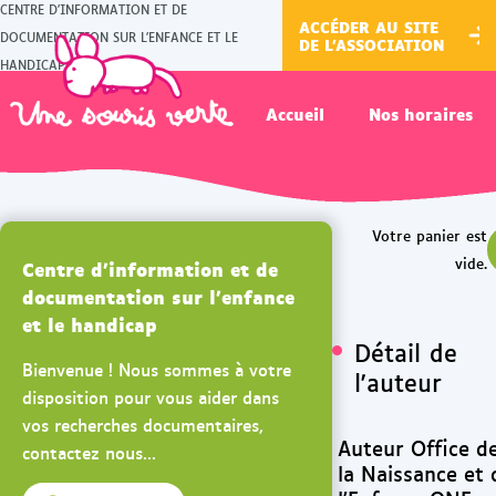
CENTRE D'INFORMATION ET DE
ACCÉDER AU SITE
DOCUMENTATION SUR L'ENFANCE ET LE
DE L'ASSOCIATION
HANDICAP
Accueil
Nos horaires
Centre d'information et de
documentation sur l'enfance
et le handicap
Détail de
Bienvenue ! Nous sommes à votre
l'auteur
disposition pour vous aider dans
vos recherches documentaires,
Auteur Office d
contactez nous...
la Naissance et 