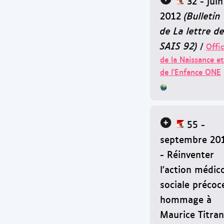
32 - juin
2012
(Bulletin
de La lettre d
SAIS 92)
/
Offi
de la Naissance et
de l'Enfance ONE
55 -
septembre 20
- Réinventer
l'action médic
sociale précoce
hommage à
Maurice Titran