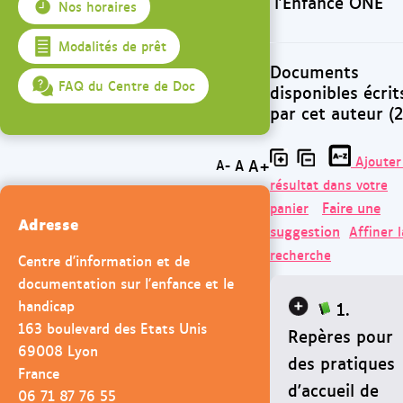
l'Enfance ONE
Nos horaires
Modalités de prêt
Documents
FAQ du Centre de Doc
disponibles écrit
par cet auteur (2
Ajouter
A+
A
A-
résultat dans votre
Faire une
panier
Adresse
suggestion
Affiner l
recherche
Centre d'information et de
documentation sur l'enfance et le
handicap
1.
163 boulevard des Etats Unis
Repères pour
69008 Lyon
des pratiques
France
d'accueil de
06 71 87 76 55