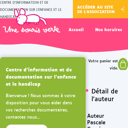
CENTRE D'INFORMATION ET DE
ACCÉDER AU SITE
DOCUMENTATION SUR L'ENFANCE ET LE
DE L'ASSOCIATION
HANDICAP
Accueil
Nos horaires
Centre d'information et de
documentation sur l'enfance
et le handicap
Détail de
Bienvenue ! Nous sommes à votre
l'auteur
disposition pour vous aider dans
vos recherches documentaires,
Auteur
contactez nous...
Pascale