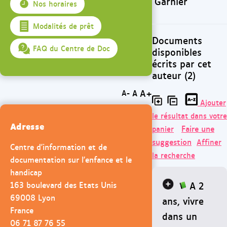
Garnier
Nos horaires
Modalités de prêt
Documents
FAQ du Centre de Doc
disponibles
écrits par cet
auteur (2)
A+
A
A-
Ajouter
le résultat dans votre
Adresse
Faire une
panier
suggestion
Affiner
Centre d'information et de
la recherche
documentation sur l'enfance et le
handicap
A 2
163 boulevard des Etats Unis
69008 Lyon
ans, vivre
France
dans un
06 71 87 76 55