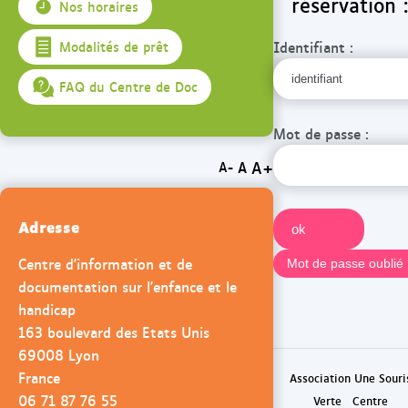
réservation :
Nos horaires
Identifiant :
Modalités de prêt
FAQ du Centre de Doc
Mot de passe :
A+
A
A-
Adresse
Centre d'information et de
documentation sur l'enfance et le
handicap
163 boulevard des Etats Unis
69008 Lyon
France
Association Une Souri
06 71 87 76 55
Verte
Centre