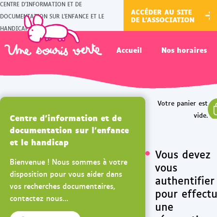
CENTRE D'INFORMATION ET DE
ACCÉDER AU SITE
DOCUMENTATION SUR L'ENFANCE ET LE
DE L'ASSOCIATION
HANDICAP
Accueil
Nos horaires
Centre d'information et de
documentation sur l'enfance
et le handicap
Vous devez
Bienvenue ! Nous sommes à votre
vous
disposition pour vous aider dans
authentifier
vos recherches documentaires,
pour effect
contactez nous...
une