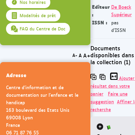
Nos horaires
Editeur
De Boeck
:
Supérieur
Modalités de prêt
ISSN :
pas
FAQ du Centre de Doc
d'ISSN
Documents
disponibles dans
A+
A
A-
la collection (1)
Adresse
Ajouter
résultat dans votre
Centre d'information et de
Faire une
panier
documentation sur l'enfance et le
suggestion
Affiner l
handicap
163 boulevard des Etats Unis
recherche
69008 Lyon
France
06 71 87 76 55