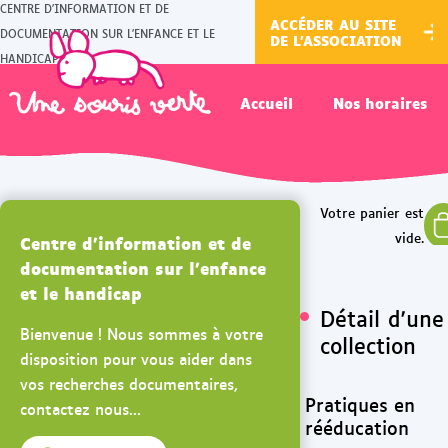
CENTRE D'INFORMATION ET DE
ACCÉDER AU SITE
DOCUMENTATION SUR L'ENFANCE ET LE
DE L'ASSOCIATION
HANDICAP
Accueil
Nos horaires
Centre d'information et de
documentation sur l'enfance
et le handicap
Détail d'une
Bienvenue ! Nous sommes à votre
collection
disposition pour vous aider dans
vos recherches documentaires,
Pratiques en
contactez nous...
rééducation