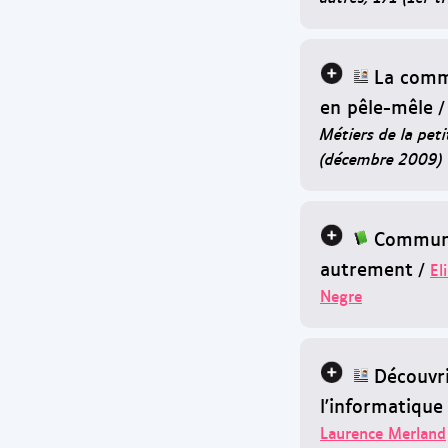
La comm
en pêle-mêle
Métiers de la pet
(décembre 2009)
Commun
autrement
/
El
Negre
Découvr
l'informatique
Laurence Merland