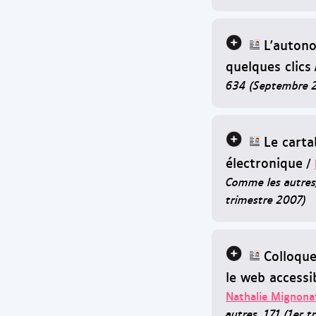
L'auton
quelques clics
634 (Septembre 
Le carta
électronique
/
Comme les autres,
trimestre 2007)
Colloque
le web accessi
Nathalie Mignona
autres, 171 (1er 