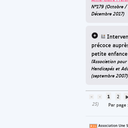
N°179 (Octobre /
Décembre 2017)
Interven
précoce auprès
petite enfance
l'Association pou
Handicapés et Adu
(septembre 2007)
1
2
25)
Par page 
Association Une S