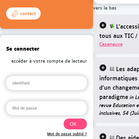
vers le bas
contact
L'access
tous aux TIC
/
Cazeneuve
Se connecter
accéder à votre compte de lecteur
Les ada
informatiques 
d'un changem
paradigme
in L
revue Education e
inclusives, 54 (Jui
Mot de passe oublié ?
Des aide