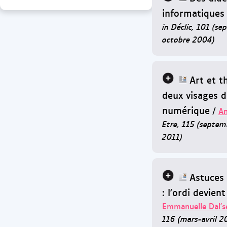
informatiques
in Déclic, 101 (se
octobre 2004)
Art et t
deux visages 
numérique
/
An
Etre, 115 (septem
2011)
Astuces 
: l'ordi devient
Emmanuelle Dal's
116 (mars-avril 2