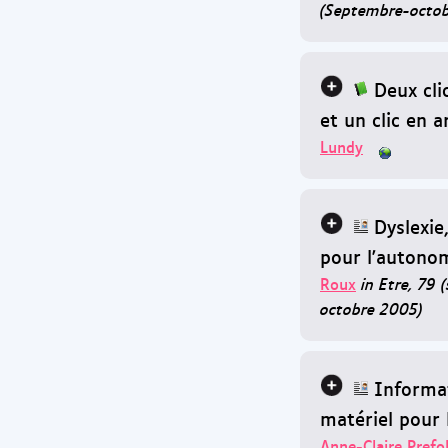
(Septembre-octob
Deux cli
et un clic en a
Lundy
Dyslexie
pour l'autono
Roux
in Etre, 79 
octobre 2005)
Informat
matériel pour 
Anne-Claire Prefo