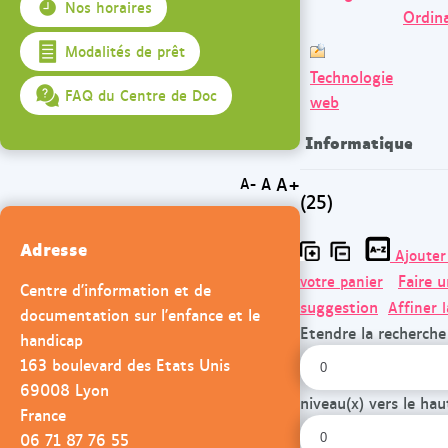
Nos horaires
Ordin
Modalités de prêt
Technologie
FAQ du Centre de Doc
web
Informatique
A+
A
A-
(25)
Adresse
Ajouter
Faire 
votre panier
Centre d'information et de
suggestion
Affiner 
documentation sur l'enfance et le
Etendre la recherche
handicap
163 boulevard des Etats Unis
69008 Lyon
niveau(x) vers le hau
France
06 71 87 76 55