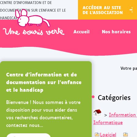
CENTRE D'INFORMATION ET DE
ACCÉDER AU SITE
DOCUMENTATION SUR L'ENFANCE ET LE
DE L'ASSOCIATION
HANDICAP
Accueil
Nos horaires
Centre d'information et de
documentation sur l'enfance
et le handicap
Catégories
Bienvenue ! Nous sommes à votre
disposition pour vous aider dans
>
Information
vos recherches documentaires,
Informatique
contactez nous...
Logiciel