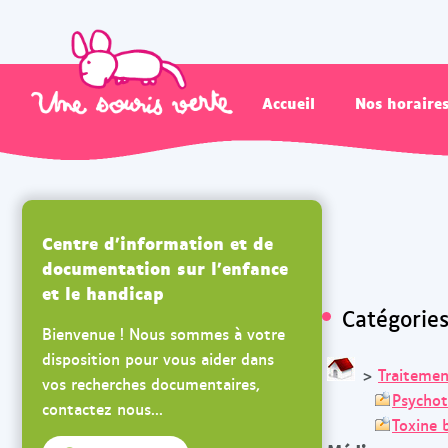
Accueil
Nos horaire
Centre d'information et de
documentation sur l'enfance
et le handicap
Catégorie
Bienvenue ! Nous sommes à votre
disposition pour vous aider dans
>
Traitemen
vos recherches documentaires,
Psychot
contactez nous...
Toxine 