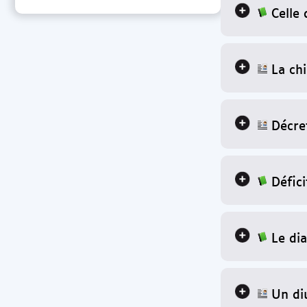
Celle
La ch
Décre
Défici
Le dia
Un di