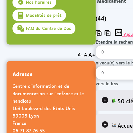
Médicament
Nos horaires
Modalités de prêt
(44)
FAQ du Centre de Doc
Ajou
Etendre la recher
A+
A
A-
niveau(x) vers le 
Adresse
vers le bas
Centre d'information et de
documentation sur l'enfance et le
50 cl
handicap
163 boulevard des Etats Unis
69008 Lyon
France
Accuei
06 71 87 76 55