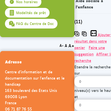
Aide sociale à
Nos horaires
l'enfance
Modalités de prêt
(11)
FAQ du Centre de Doc
Ajouter
résultat dans votre
A+
A
A-
Faire une
panier
suggestion
Affiner l
recherche
Adresse
Etendre la recherche
Centre d'information et de
sur
documentation sur l'enfance et le
handicap
163 boulevard des Etats Unis
niveau(x) vers le hau
69008 Lyon
et
France
06 71 87 76 55