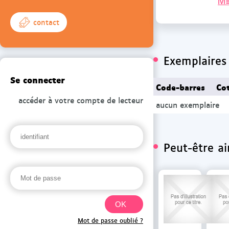
lvl
contact
Exemplaires
Se connecter
Code-barres
Co
accéder à votre compte de lecteur
aucun exemplaire
Peut-être a
Mot de passe oublié ?