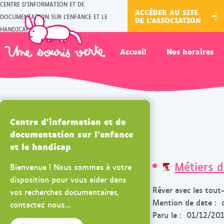
CENTRE D'INFORMATION ET DE
ACCÉDER AU SITE
DOCUMENTATION SUR L'ENFANCE ET LE
DE L'ASSOCIATION
HANDICAP
Accueil
Nos horaires
Centre d'information et de
documentation sur l'enfance
et le handicap
Métiers d
Bienvenue ! Nous sommes à votre
disposition pour vous aider dans
Rêver avec les tout
vos recherches documentaires,
Mention de date :
contactez nous...
Paru le : 01/12/20