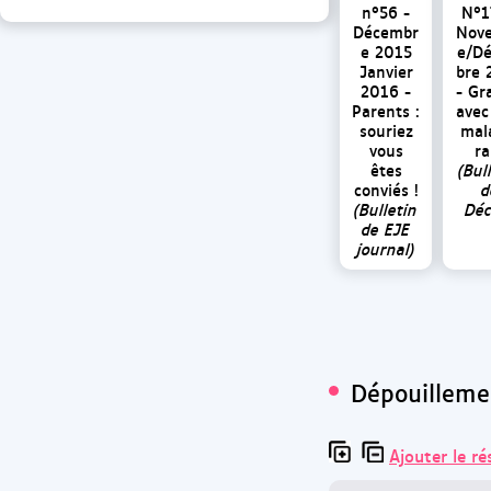
n°56 -
N°1
Décembr
Nov
e 2015
e/D
Janvier
bre 
2016 -
- Gr
Parents :
avec
souriez
mal
vous
ra
êtes
(Bul
conviés !
d
(Bulletin
Déc
de EJE
journal)
Dépouilleme
Ajouter le ré