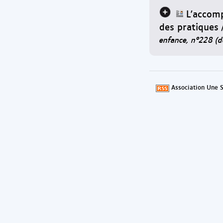
L'accom
des pratiques
enfance, n°228 (
Association Une S