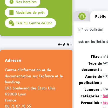
Nos horaires
Modalités de prêt
Public
FAQ du Centre de Doc
[n° ou bulletin]
est un bulletin 
A+
A
A-
Titre :
n°2
Adresse
Type de
te
document :
Centre d'information et de
documentation sur l'enfance et le
Année de
20
handicap
publication :
163 boulevard des Etats Unis
Langues :
Fra
69008 Lyon
Catégories :
Bul
France
Permalink :
htt
06 71 87 76 55