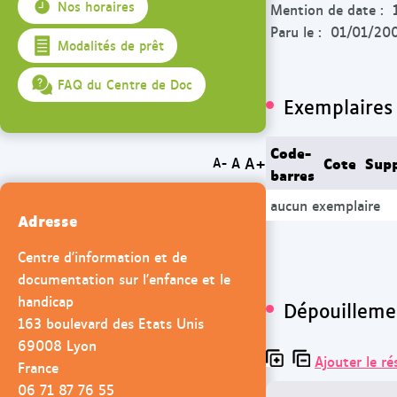
Nos horaires
Mention de date : 
Paru le : 01/01/20
Modalités de prêt
FAQ du Centre de Doc
Exemplaires
Code-
Cote
Sup
A+
A
A-
barres
aucun exemplaire
Adresse
Centre d'information et de
documentation sur l'enfance et le
handicap
Dépouilleme
163 boulevard des Etats Unis
69008 Lyon
Ajouter le ré
France
06 71 87 76 55