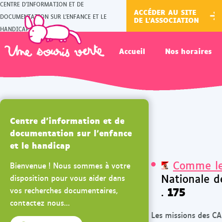
CENTRE D'INFORMATION ET DE
ACCÉDER AU SITE
DOCUMENTATION SUR L'ENFANCE ET LE
DE L'ASSOCIATION
HANDICAP
Accueil
Nos horaires
Centre d'information et de
documentation sur l'enfance
et le handicap
Comme le
Bienvenue ! Nous sommes à votre
Nationale d
disposition pour vous aider dans
175
.
vos recherches documentaires,
contactez nous...
Les missions des C