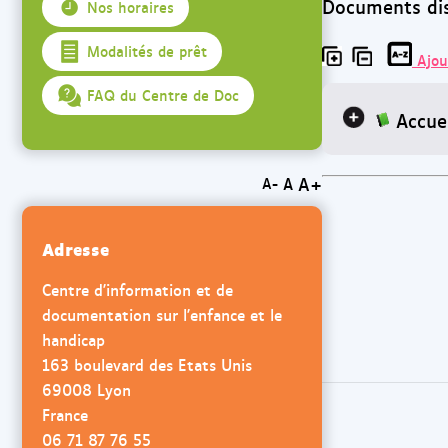
Documents disp
Nos horaires
Modalités de prêt
Ajou
FAQ du Centre de Doc
Accue
A+
A
A-
Adresse
Centre d'information et de
documentation sur l'enfance et le
handicap
163 boulevard des Etats Unis
69008 Lyon
France
06 71 87 76 55