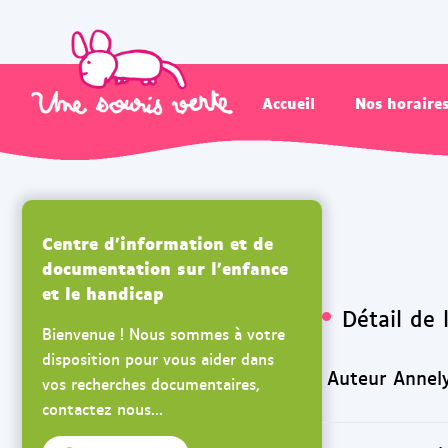
Accueil
Nos horaire
Centre d'information et de
documentation sur l'enfance
et le handicap
Détail de 
Bienvenue ! Nous sommes à votre
disposition pour vous aider dans
Auteur Annel
vos recherches documentaires,
contactez nous...