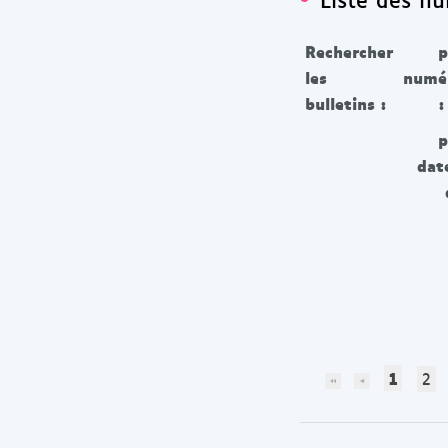
Rechercher
p
les
numé
bulletins :
:
p
dat
1
2