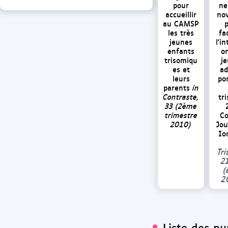
pour
ne
accueillir
no
au CAMSP
les très
fac
jeunes
l'in
enfants
o
trisomiqu
j
es et
ad
leurs
po
parents
in
Contraste,
tr
33 (2ème
trimestre
Co
2010)
Jou
Io
Tr
2
(
2
Liste des nu