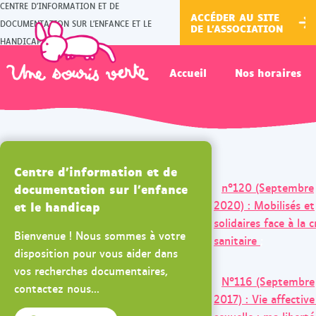
CENTRE D'INFORMATION ET DE
ACCÉDER AU SITE
DOCUMENTATION SUR L'ENFANCE ET LE
DE L'ASSOCIATION
HANDICAP
Accueil
Nos horaires
Centre d'information et de
documentation sur l'enfance
n°120 (Septembre
et le handicap
2020) : Mobilisés et
solidaires face à la c
Bienvenue ! Nous sommes à votre
sanitaire
;
disposition pour vous aider dans
vos recherches documentaires,
N°116 (Septembre
contactez nous...
2017) : Vie affective