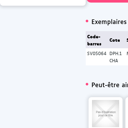
Exemplaires 
Code-
Cote
barres
SV05064
DPH.1
CHA
Peut-être a