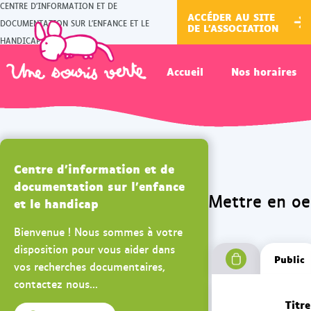
CENTRE D'INFORMATION ET DE
ACCÉDER AU SITE
DOCUMENTATION SUR L'ENFANCE ET LE
DE L'ASSOCIATION
HANDICAP
Accueil
Nos horaires
Centre d'information et de
documentation sur l'enfance
Mettre en oe
et le handicap
Bienvenue ! Nous sommes à votre
disposition pour vous aider dans
Public
vos recherches documentaires,
contactez nous...
Titre