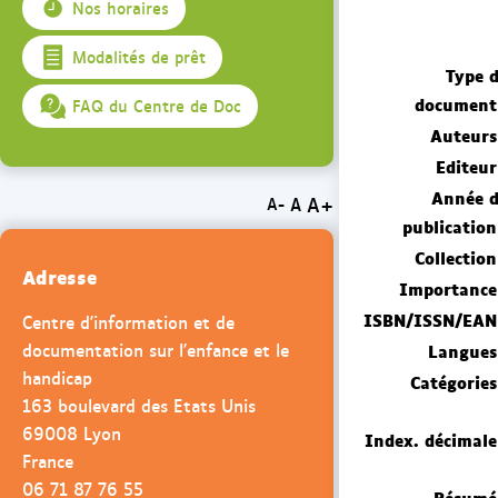
Nos horaires
Modalités de prêt
Type 
document
FAQ du Centre de Doc
Auteurs
Editeur
Année 
A+
A
A-
publication
Collection
Adresse
Importance
ISBN/ISSN/EAN
Centre d'information et de
documentation sur l'enfance et le
Langues
handicap
Catégories
163 boulevard des Etats Unis
69008 Lyon
Index. décimale
France
06 71 87 76 55
Résumé