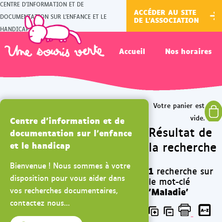
CENTRE D'INFORMATION ET DE
ACCÉDER AU SITE
DOCUMENTATION SUR L'ENFANCE ET LE
DE L'ASSOCIATION
HANDICAP
Accueil
Nos horaires
Centre d'information et de
Résultat de
documentation sur l'enfance
la recherche
et le handicap
Bienvenue ! Nous sommes à votre
1
recherche sur
disposition pour vous aider dans
le mot-clé
vos recherches documentaires,
'Maladie'
contactez nous...