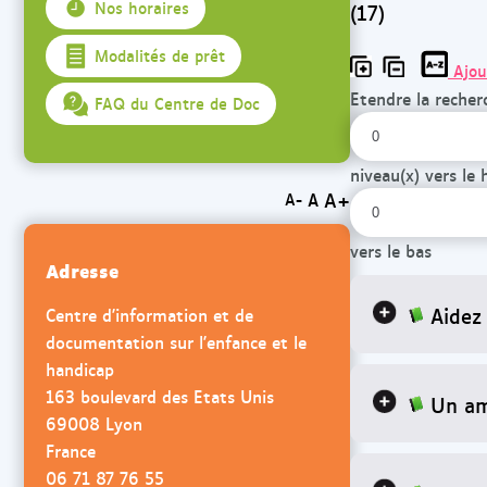
(17)
Nos horaires
Modalités de prêt
Ajou
Etendre la recher
FAQ du Centre de Doc
niveau(x) vers le 
A+
A
A-
vers le bas
Adresse
Aidez
Centre d'information et de
documentation sur l'enfance et le
handicap
163 boulevard des Etats Unis
Un am
69008 Lyon
France
06 71 87 76 55