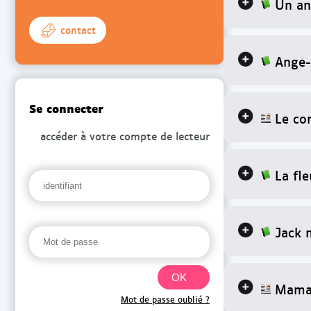
Un an
contact
Ange-F
Se connecter
Le cor
accéder à votre compte de lecteur
La fl
Jack 
Maman
Mot de passe oublié ?