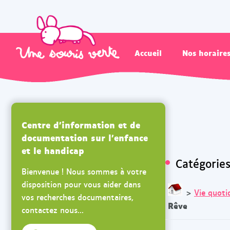
Accueil
Nos horaire
Centre d'information et de
documentation sur l'enfance
et le handicap
Catégorie
Bienvenue ! Nous sommes à votre
disposition pour vous aider dans
>
Vie quoti
vos recherches documentaires,
Rêve
contactez nous...