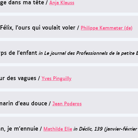
ge dans ma tête
/
Anja Klauss
élix, l'ours qui voulait voler
/
Philippe Kemmeter (de)
ps de l'enfant
in Le journal des Professionnels de la peti
eur des vagues
/
Yves Pinguilly
marin d'eau douce
/
Jean Poderos
, je m'ennuie
/
Mathilde Elie
in Déclic, 139 (janvier-févrie