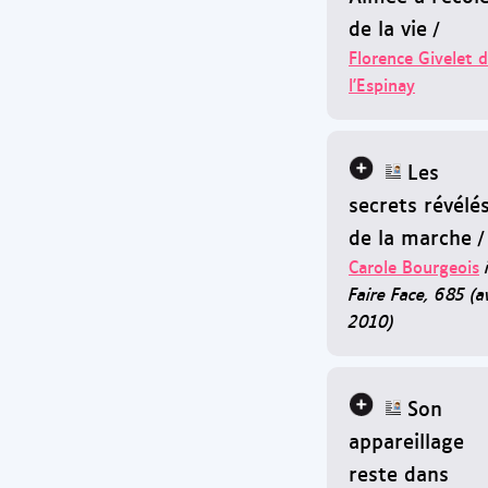
de la vie
/
Florence Givelet 
l'Espinay
Les
secrets révélé
de la marche
/
Carole Bourgeois
Faire Face, 685 (av
2010)
Son
appareillage
reste dans