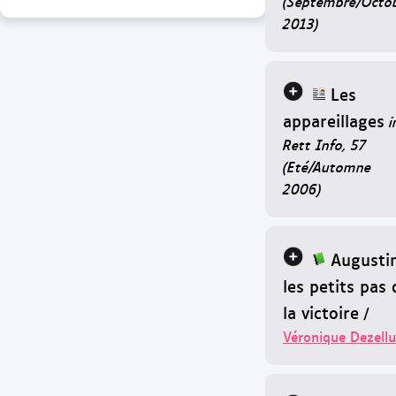
(Septembre/Octo
2013)
Les
appareillages
i
Rett Info, 57
(Eté/Automne
2006)
Augustin
les petits pas 
la victoire
/
Véronique Dezellu