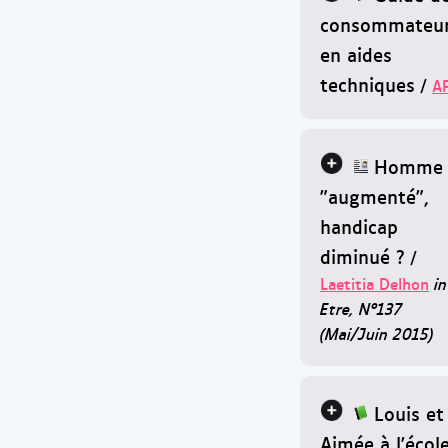
consommateu
en aides
techniques
/
A
Homme
"augmenté",
handicap
diminué ?
/
Laetitia Delhon
in
Etre, N°137
(Mai/Juin 2015)
Louis et
Aimée à l'écol