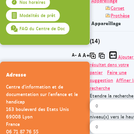
Appareillage
Nos horaires
Corset
Prothèse
Modalités de prêt
Appareillage
FAQ du Centre de Doc
(14)
A+
A
A-
Ajouter
résultat dans votre
Faire une
panier
Adresse
suggestion
Affiner l
Centre d'information et de
recherche
documentation sur l'enfance et le
Etendre la recherche
handicap
163 boulevard des Etats Unis
69008 Lyon
niveau(x) vers le hau
France
06 71 87 76 55