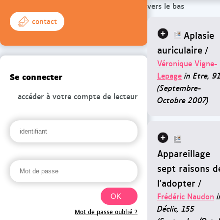
vers le bas
contact
Aplasie
auriculaire
/
Véronique Vigne-
Se connecter
Lepage
in Etre, 9
(Septembre-
accéder à votre compte de lecteur
Octobre 2007)
Appareillage
sept raisons d
l'adopter
/
Frédéric Naudon
i
Déclic, 155
Mot de passe oublié ?