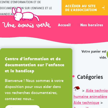
CENTRE D'INFORMATION ET DE
ACCÉDER AU SITE
DOCUMENTATION SUR L'ENFANCE ET LE
DE L'ASSOCIATION
HANDICAP
Accueil
Nos horaires
Centre d'information et de
documentation sur l'enfance
et le handicap
Catégories
Bienvenue ! Nous sommes à votre
disposition pour vous aider dans
>
Aide techniq
vos recherches documentaires,
humaine animalière
contactez nous...
Aide technique
>