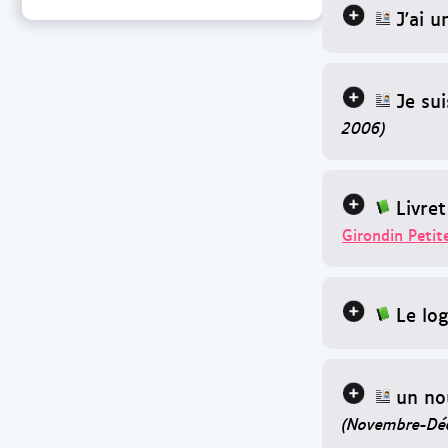
J'ai u
Je su
2006)
Livre
Girondin Petit
Le lo
un no
(Novembre-Dé