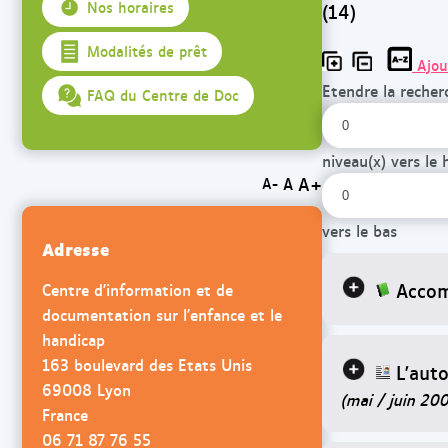
(14)
Nos horaires
Modalités de prêt
Ajou
Etendre la recher
FAQ du Centre de Doc
niveau(x) vers le 
A+
A
A-
vers le bas
Adresse
Accom
Centre d'information et de
documentation sur l'enfance et le
handicap
163 boulevard des Etats Unis
L'auto
69008 Lyon
(mai / juin 20
France
06 71 87 76 55