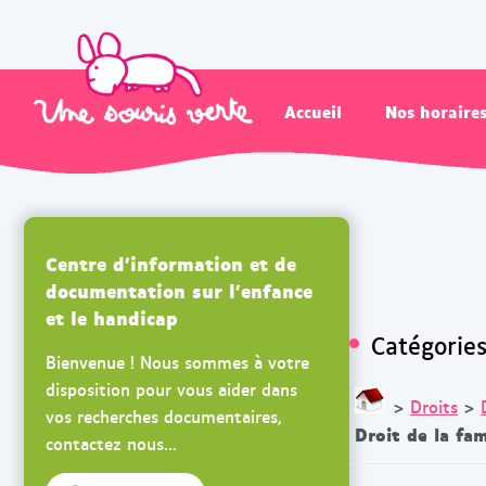
Accueil
Nos horaire
Centre d'information et de
documentation sur l'enfance
et le handicap
Catégorie
Bienvenue ! Nous sommes à votre
disposition pour vous aider dans
>
Droits
>
vos recherches documentaires,
Droit de la fam
contactez nous...