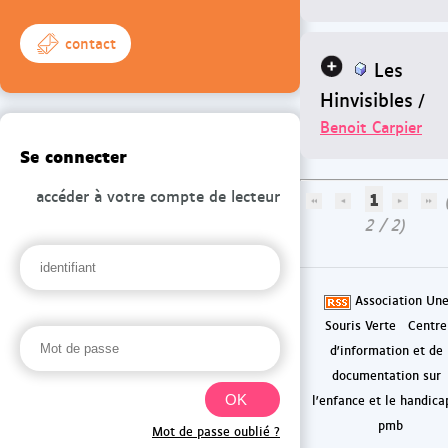
contact
Les
Hinvisibles
/
Benoit Carpier
Se connecter
accéder à votre compte de lecteur
1
(
2 / 2)
Association Un
Souris Verte
Centre
d'information et de
documentation sur
l'enfance et le handica
pmb
Mot de passe oublié ?