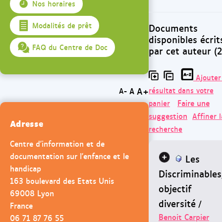
Nos horaires
Modalités de prêt
Documents
disponibles écrit
FAQ du Centre de Doc
par cet auteur (2
Ajouter
A+
résultat dans votre
A
A-
Faire une
panier
suggestion
Affiner l
Adresse
recherche
Centre d'information et de
documentation sur l'enfance et le
Les
handicap
Discriminables
163 boulevard des Etats Unis
objectif
69008 Lyon
diversité
/
France
Benoit Carpier
06 71 87 76 55