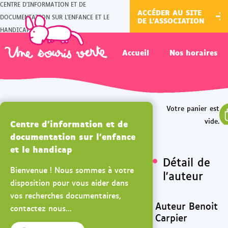
CENTRE D'INFORMATION ET DE
ACCÉDER AU SITE
DOCUMENTATION SUR L'ENFANCE ET LE
DE L'ASSOCIATION
HANDICAP
Accueil
Nos horaires
Centre d'information et de
documentation sur l'enfance
et le handicap
Détail de
Bienvenue ! Nous sommes à votre
l'auteur
disposition pour vous aider dans
vos recherches documentaires,
Auteur Benoit
contactez nous...
Carpier