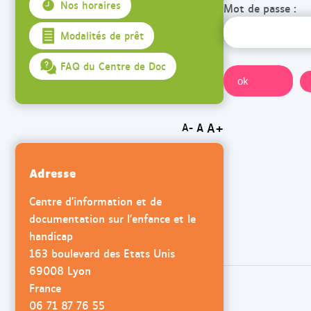
Nos horaires
Mot de passe :
Modalités de prêt
FAQ du Centre de Doc
A+
A
A-
Adresse
Centre d'information et de
documentation sur l'enfance et le
handicap
163 boulevard des Etats Unis
69008 Lyon
France
06 71 87 76 55