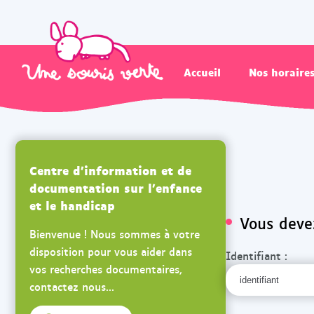
Accueil
Nos horaire
Centre d'information et de
documentation sur l'enfance
et le handicap
Vous devez
Bienvenue ! Nous sommes à votre
disposition pour vous aider dans
Identifiant :
vos recherches documentaires,
contactez nous...