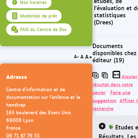
études, de
Nos horaires
l'évaluation et d
statistiques
Modalités de prêt
(Drees)
FAQ du Centre de Doc
Documents
disponibles chez
A+
A
A-
éditeur (19)
Adresse
Ajouter
résultat dans votre
Centre d'information et de
Faire une
panier
documentation sur l'enfance et le
suggestion
Affiner l
handicap
recherche
163 boulevard des Etats Unis
69008 Lyon
Etudes e
France
06 71 87 76 55
Résultats. Les