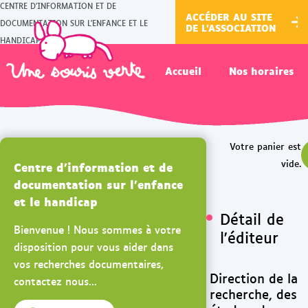
CENTRE D'INFORMATION ET DE
ACCÉDER AU SITE
DOCUMENTATION SUR L'ENFANCE ET LE
DE L'ASSOCIATION
HANDICAP
Accueil
Nos horaires
Centre d'information et de
documentation sur l'enfance
et le handicap
Détail de
Bienvenue ! Nous sommes à votre
l'éditeur
disposition pour vous aider dans
vos recherches documentaires,
Direction de la
contactez nous...
recherche, des