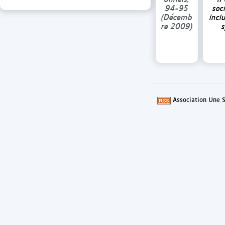
94-95
soc
(Décemb
incl
re 2009)
s
Association Une S