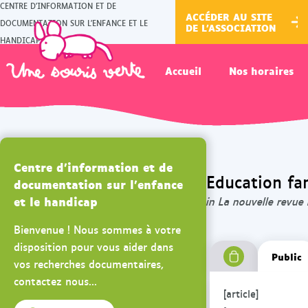
CENTRE D'INFORMATION ET DE
ACCÉDER AU SITE
DOCUMENTATION SUR L'ENFANCE ET LE
DE L'ASSOCIATION
HANDICAP
Accueil
Nos horaires
Centre d'information et de
Education fam
documentation sur l'enfance
et le handicap
in La nouvelle revue
Bienvenue ! Nous sommes à votre
disposition pour vous aider dans
Public
vos recherches documentaires,
contactez nous...
[article]