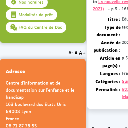
in
La nouvelle rev
Nos horaires
2021)
. - p 5 - 16
Modalités de prêt
Titre :
Edu
Type de
te
FAQ du Centre de Doc
document :
Année de
20
publication :
A+
A
A-
Article en
p 5
page(s) :
Adresse
Langues :
Fra
Catégories :
Gu
Centre d'information et de
Permalink :
htt
documentation sur l'enfance et le
lvl
handicap
163 boulevard des Etats Unis
69008 Lyon
France
06 71 87 76 55