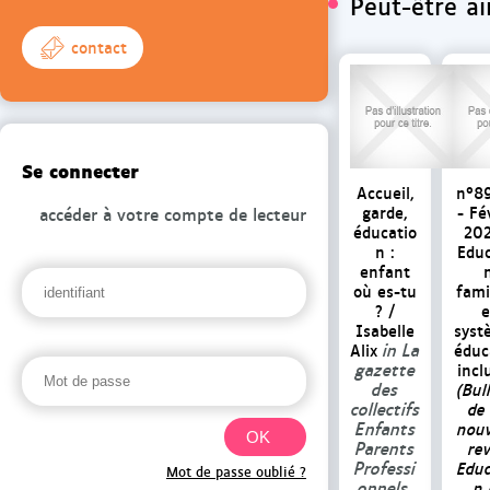
Peut-être a
contact
Se connecter
Accueil,
n°8
garde,
- Fé
accéder à votre compte de lecteur
éducatio
202
n :
Educ
enfant
où es-tu
fami
?
/
e
Isabelle
syst
in La
Alix
éduc
gazette
incl
des
(Bul
collectifs
de
Enfants
nouv
Parents
re
Professi
Educ
Mot de passe oublié ?
onnels,
n 