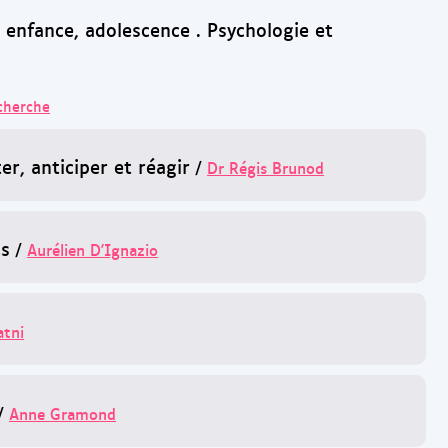
 enfance, adolescence . Psychologie et
echerche
r, anticiper et réagir
/
Dr Régis Brunod
ts
/
Aurélien D'Ignazio
atni
/
Anne Gramond