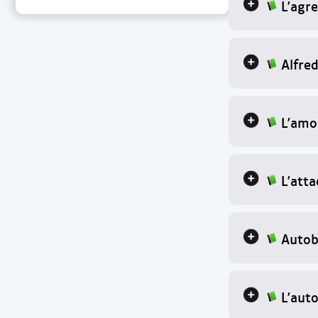
L'agre
Alfre
L'amo
L'att
Autob
L'aut