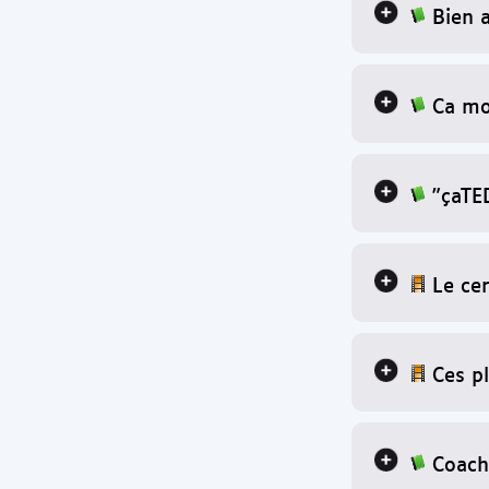
Bien 
Ca mo
"çaTE
Le ce
Ces pl
Coach