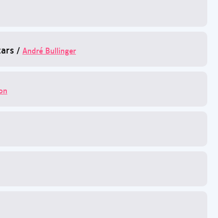
tars
/
André Bullinger
on