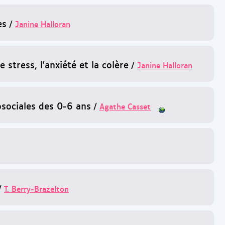
es
/
Janine Halloran
stress, l'anxiété et la colère
/
Janine Halloran
ociales des 0-6 ans
/
Agathe Casset
/
T. Berry-Brazelton