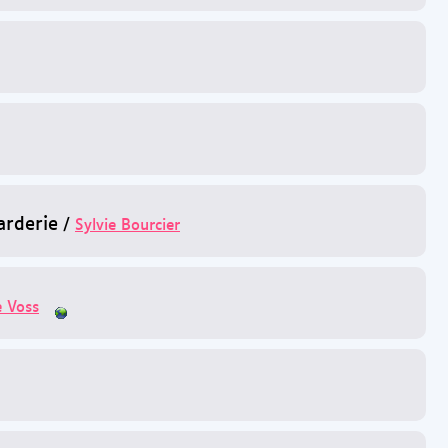
arderie
/
Sylvie Bourcier
e Voss