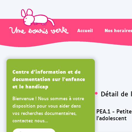
Accueil
Nos horaire
Centre d'information et de
documentation sur l'enfance
et le handicap
Détail de 
Bienvenue ! Nous sommes à votre
disposition pour vous aider dans
PEA.1 - Petit
vos recherches documentaires,
l'adolescent
contactez nous...