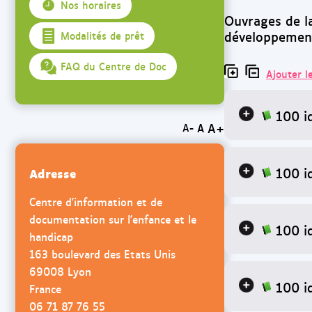
Nos horaires
Ouvrages de la
développement 
Modalités de prêt
FAQ du Centre de Doc
Ajouter l
100 i
A+
A
A-
100 i
Adresse
Centre d'information et de
documentation sur l'enfance et le
100 i
handicap
163 boulevard des Etats Unis
69008 Lyon
100 i
France
06 71 87 76 55