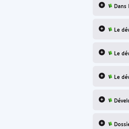
Dans 
Le dé
Le dé
Le dé
Dével
Dossi