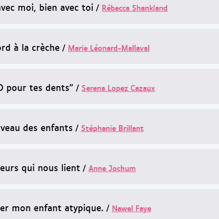
avec moi, bien avec toi
/
Rébecca Shankland
rd à la crèche
/
Marie Léonard-Mallaval
D pour tes dents"
/
Serena Lopez Cazaux
rveau des enfants
/
Stéphanie Brillant
eurs qui nous lient
/
Anne Jochum
er mon enfant atypique.
/
Nawel Faye