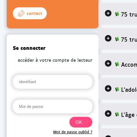
75 tru
contact
75 tru
Se connecter
accéder à votre compte de lecteur
Accom
L'ado
L'âge
Mot de passe oublié ?