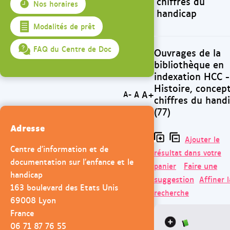
chiffres du
Nos horaires
handicap
Modalités de prêt
FAQ du Centre de Doc
Ouvrages de la
bibliothèque en
indexation HCC -
Histoire, concept
A+
A
A-
chiffres du hand
(77)
Adresse
Ajouter le
Centre d'information et de
résultat dans votre
documentation sur l'enfance et le
Faire une
panier
handicap
suggestion
Affiner l
163 boulevard des Etats Unis
recherche
69008 Lyon
France
06 71 87 76 55