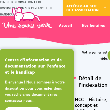
CENTRE D'INFORMATION ET DE
ACCÉDER AU SITE
DOCUMENTATION SUR L'ENFANCE ET LE
DE L'ASSOCIATION
HANDICAP
Accueil
Nos horaires
Centre d'information et de
documentation sur l'enfance
et le handicap
Détail de
Bienvenue ! Nous sommes à votre
l'indexation
disposition pour vous aider dans
vos recherches documentaires,
HCC - Histoire,
contactez nous...
concept et