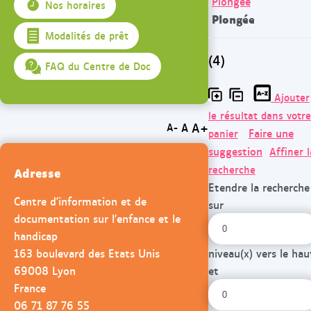
Plongée
Nos horaires
Plongée
Modalités de prêt
(4)
FAQ du Centre de Doc
Ajouter
le résultat dans votre
A+
A
A-
Faire une
panier
suggestion
Affiner l
recherche
Adresse
Etendre la recherche
Centre d'information et de
sur
documentation sur l'enfance et le
handicap
163 boulevard des Etats Unis
niveau(x) vers le hau
69008 Lyon
et
France
06 71 87 76 55