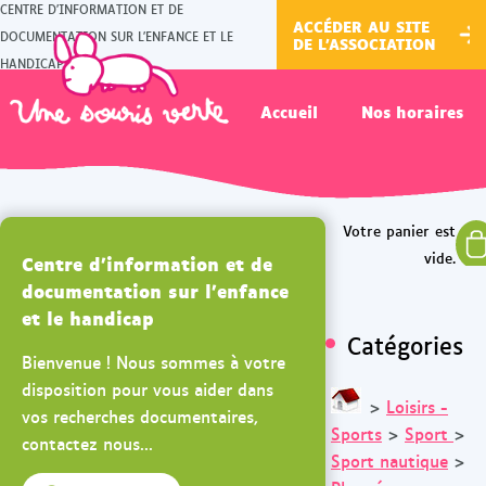
CENTRE D'INFORMATION ET DE
ACCÉDER AU SITE
DOCUMENTATION SUR L'ENFANCE ET LE
DE L'ASSOCIATION
HANDICAP
Accueil
Nos horaires
Centre d'information et de
documentation sur l'enfance
et le handicap
Catégories
Bienvenue ! Nous sommes à votre
disposition pour vous aider dans
>
Loisirs -
vos recherches documentaires,
Sports
>
Sport
>
contactez nous...
Sport nautique
>