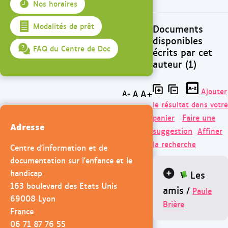
Nos horaires
Modalités de prêt
Documents
disponibles
FAQ du Centre de Doc
écrits par cet
auteur (1)
Ajouter
A+
A
A-
le résultat dans votre
Faire une
panier
Adresse
suggestion
Affiner
la recherche
Centre d'information et de
documentation sur l'enfance et le
handicap
Les
163 boulevard des Etats Unis
amis
/
Paule
69008 Lyon
Brière
France
06 71 87 76 55