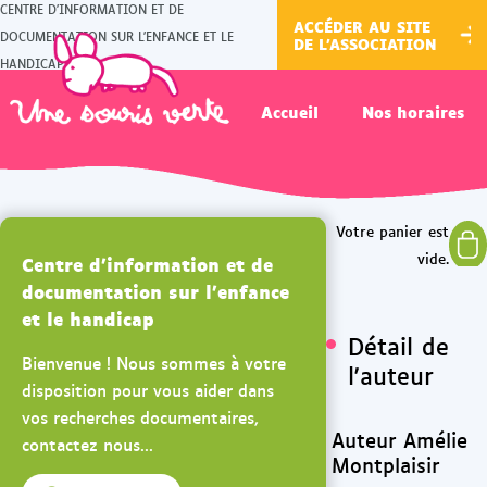
CENTRE D'INFORMATION ET DE
ACCÉDER AU SITE
DOCUMENTATION SUR L'ENFANCE ET LE
DE L'ASSOCIATION
HANDICAP
Accueil
Nos horaires
Centre d'information et de
documentation sur l'enfance
et le handicap
Détail de
Bienvenue ! Nous sommes à votre
l'auteur
disposition pour vous aider dans
vos recherches documentaires,
Auteur Amélie
contactez nous...
Montplaisir