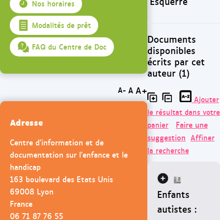
Esquerré
Nos horaires
Modalités de prêt
Documents
FAQ du Centre de Doc
disponibles
écrits par cet
auteur (1)
A+
A
A-
Ajouter
le résultat dans votre
Adresse
Faire une
panier
suggestion
Affiner
Centre d'information et de
la recherche
documentation sur l'enfance et le
handicap
163 boulevard des Etats Unis
69008 Lyon
Enfants
France
autistes :
06 71 87 76 55