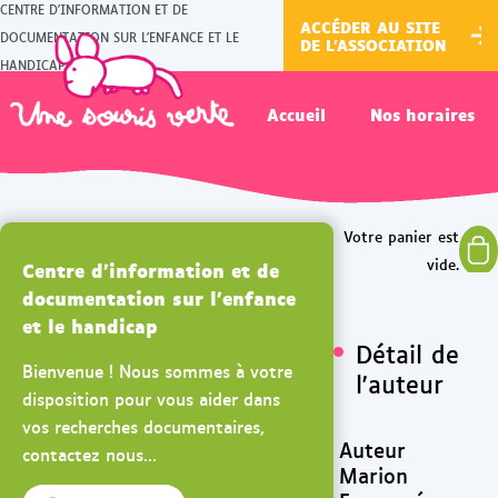
CENTRE D'INFORMATION ET DE
ACCÉDER AU SITE
DOCUMENTATION SUR L'ENFANCE ET LE
DE L'ASSOCIATION
HANDICAP
Accueil
Nos horaires
Centre d'information et de
documentation sur l'enfance
et le handicap
Détail de
Bienvenue ! Nous sommes à votre
l'auteur
disposition pour vous aider dans
vos recherches documentaires,
Auteur
contactez nous...
Marion