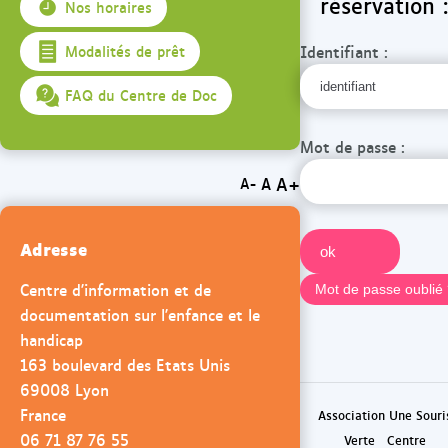
réservation :
Nos horaires
Identifiant :
Modalités de prêt
FAQ du Centre de Doc
Mot de passe :
A+
A
A-
Adresse
Centre d'information et de
documentation sur l'enfance et le
handicap
163 boulevard des Etats Unis
69008 Lyon
France
Association Une Souri
06 71 87 76 55
Verte
Centre