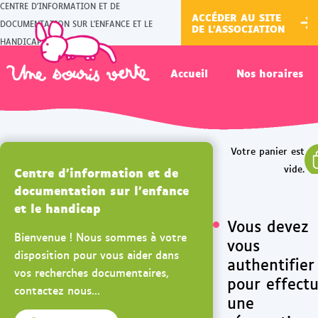
CENTRE D'INFORMATION ET DE
ACCÉDER AU SITE
DOCUMENTATION SUR L'ENFANCE ET LE
DE L'ASSOCIATION
HANDICAP
Accueil
Nos horaires
Centre d'information et de
documentation sur l'enfance
et le handicap
Vous devez
Bienvenue ! Nous sommes à votre
vous
disposition pour vous aider dans
authentifier
vos recherches documentaires,
pour effect
contactez nous...
une