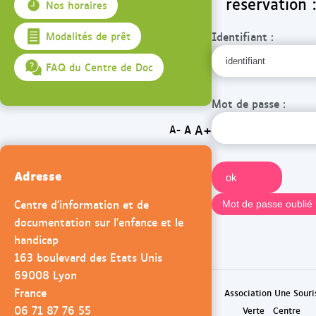
réservation :
Nos horaires
Identifiant :
Modalités de prêt
FAQ du Centre de Doc
Mot de passe :
A+
A
A-
Adresse
Centre d'information et de
documentation sur l'enfance et le
handicap
163 boulevard des Etats Unis
69008 Lyon
France
Association Une Souri
06 71 87 76 55
Verte
Centre