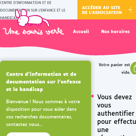
CENTRE D'INFORMATION ET DE
ACCÉDER AU SITE
DOCUMENTATION SUR L'ENFANCE ET LE
DE L'ASSOCIATION
HANDICAP
Accueil
Nos horaires
Centre d'information et de
documentation sur l'enfance
et le handicap
Vous devez
Bienvenue ! Nous sommes à votre
vous
disposition pour vous aider dans
authentifier
vos recherches documentaires,
pour effect
contactez nous...
une