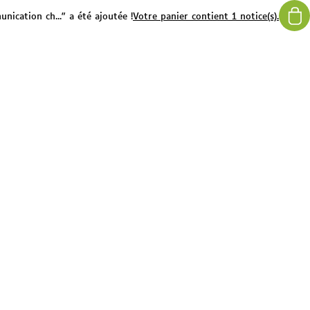
nication ch..." a été ajoutée !
Votre panier contient 1 notice(s).