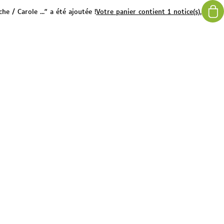
he / Carole ..." a été ajoutée !
Votre panier contient 1 notice(s).